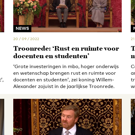
NEWS
20 / 09 / 2022
21
Troonrede: ‘Rust en ruimte voor
T
docenten en studenten’
m
‘Grote investeringen in mbo, hoger onderwijs
C
en wetenschap brengen rust en ruimte voor
a
’,
docenten en studenten’, zei koning Willem-
t
Alexander zojuist in de jaarlijkse Troonrede.
w