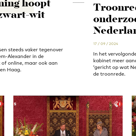
ning hoopt
Troonred
zwart-wit
onderzoe
Nederlan
17 / 09 / 2024
sen steeds vaker tegenover
In het vervolgonde
lem-Alexander in de
kabinet meer aan
t of online, maar ook aan
‘gericht op wat Ne
 Den Haag.
de troonrede.