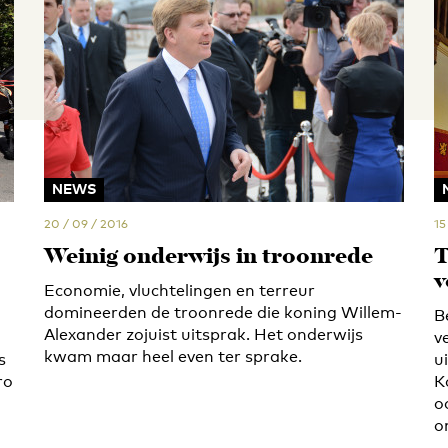
NEWS
20 / 09 / 2016
15
Weinig onderwijs in troonrede
T
v
Economie, vluchtelingen en terreur
domineerden de troonrede die koning Willem-
B
Alexander zojuist uitsprak. Het onderwijs
v
kwam maar heel even ter sprake.
s
u
ro
K
o
o