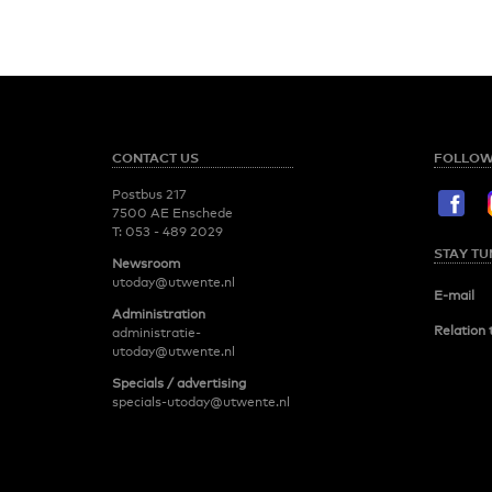
CONTACT US
FOLLOW
Postbus 217
7500 AE Enschede
T:
053 - 489 2029
STAY TU
Newsroom
utoday@utwente.nl
E-mail
Administration
Relation 
administratie-
utoday@utwente.nl
Specials / advertising
specials-utoday@utwente.nl