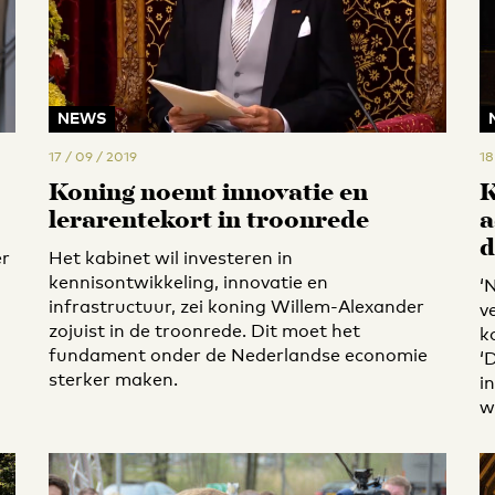
NEWS
17 / 09 / 2019
18
Koning noemt innovatie en
K
lerarentekort in troonrede
a
d
er
Het kabinet wil investeren in
kennisontwikkeling, innovatie en
‘
infrastructuur, zei koning Willem-Alexander
v
zojuist in de troonrede. Dit moet het
k
fundament onder de Nederlandse economie
‘
sterker maken.
i
w