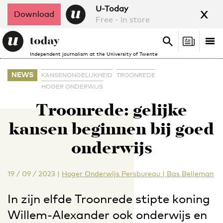
x
U-Today
Download
Free - in store
Search
Tog
Search
Independent journalism at the University of Twente
nav
NEWS
KANSENONGELIJKHEID
TROONREDE
HOGER ONDERWIJS
Troonrede: gelijke
kansen beginnen bij goed
onderwijs
19 / 09 / 2023
|
Hoger Onderwijs Persbureau | Bas Belleman
In zijn elfde Troonrede stipte koning
Willem-Alexander ook onderwijs en