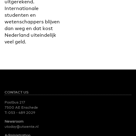
uitgerekend.
Internationale
studenten en
wetenschappers blijven
dan weg en dat kost
Nederland uiteindelijk
veel geld.
CONTACT US
Postbus 217
7500 AE Enschede
T:
053 - 489 2029
Newsroom
utoday@utwente.nl
Administration