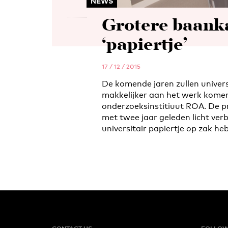
NEWS
Grotere baank
‘papiertje’
17 / 12 / 2015
De komende jaren zullen univer
makkelijker aan het werk komen
onderzoeksinstitiuut ROA. De pro
met twee jaar geleden licht verb
universitair papiertje op zak heb