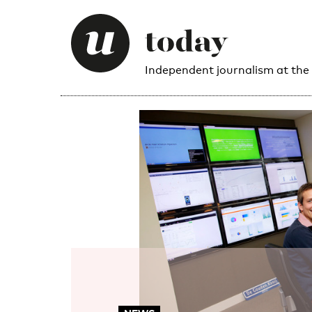
Independent journalism at the