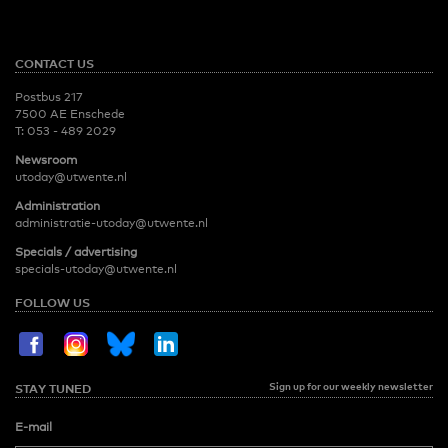
CONTACT US
Postbus 217
7500 AE Enschede
T:
053 - 489 2029
Newsroom
utoday@utwente.nl
Administration
administratie-utoday@utwente.nl
Specials / advertising
specials-utoday@utwente.nl
FOLLOW US
Sign up for our weekly newsletter
STAY TUNED
E-mail