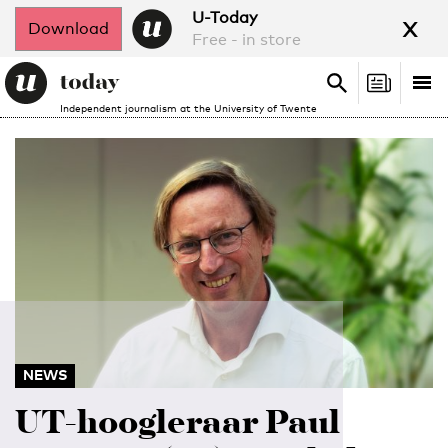
x
U-Today
Download
Free - in store
Search
Tog
Search
Independent journalism at the University of Twente
nav
NEWS
UT-hoogleraar Paul