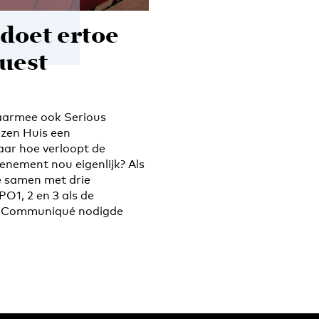
 doet ertoe
quest
aarmee ook Serious
azen Huis een
ar hoe verloopt de
enement nou eigenlijk? Als
e samen met drie
O1, 2 en 3 als de
ng Communiqué nodigde