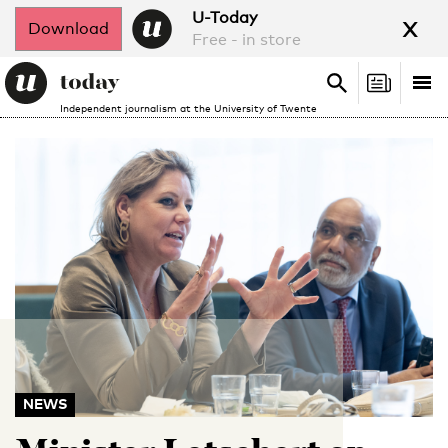
x
U-Today
Download
Free - in store
Search
Tog
Search
Independent journalism at the University of Twente
nav
NEWS