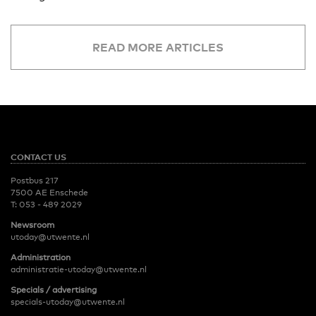
READ MORE ARTICLES
CONTACT US
Postbus 217
7500 AE Enschede
T:
053 - 489 2029
Newsroom
utoday@utwente.nl
Administration
administratie-utoday@utwente.nl
Specials / advertising
specials-utoday@utwente.nl