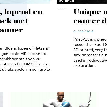
SCIENCE
 lopend en
Unique 
oek met
cancer d
anner
01 / 08 / 2018
PneuAct is a pneu
researcher Foad Soj
n tijdens lopen of fietsen?
3D printed, very fa
 generatie MRI-scanners -
similar motors out
chikbaar stelt van 20
used in radioacti
Centre en het UMC Utrecht
exploration.
 straks spelen in een grote