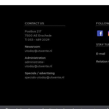
CONTACT US
FOLLOW
Postbus 217
7500 AE Enschede
T:
053 - 489 2029
STAY TU
Newsroom
utoday@utwente.nl
E-mail
Administration
Relation 
administratie-
utoday@utwente.nl
Specials / advertising
specials-utoday@utwente.nl