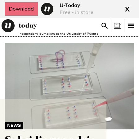
x
U-Today
Download
Free - in store
Search
Tog
Search
Independent journalism at the University of Twente
nav
NEWS