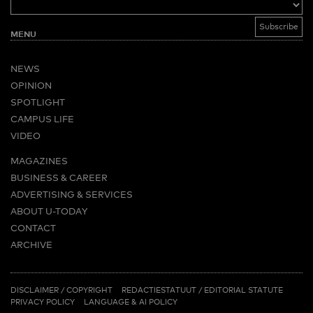
MENU
NEWS
OPINION
SPOTLIGHT
CAMPUS LIFE
VIDEO
MAGAZINES
BUSINESS & CAREER
ADVERTISING & SERVICES
ABOUT U-TODAY
CONTACT
ARCHIVE
MORE
(PDF)
(PDF)
LINKS
DISCLAIMER / COPYRIGHT
REDACTIESTATUUT
/
EDITORIAL STATUTE
PRIVACY POLICY
LANGUAGE & AI POLICY