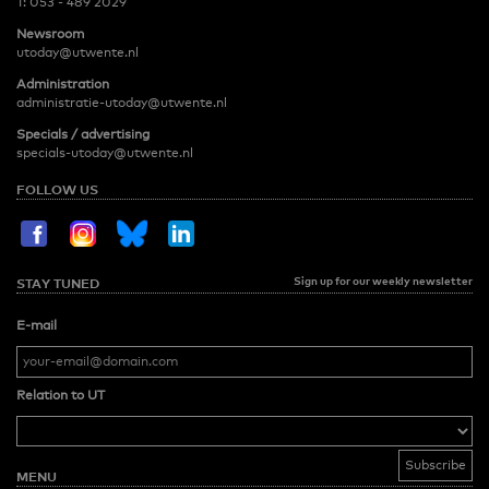
T:
053 - 489 2029
Newsroom
utoday@utwente.nl
Administration
administratie-utoday@utwente.nl
Specials / advertising
specials-utoday@utwente.nl
FOLLOW US
Sign up for our weekly newsletter
STAY TUNED
E-mail
Relation to UT
MENU