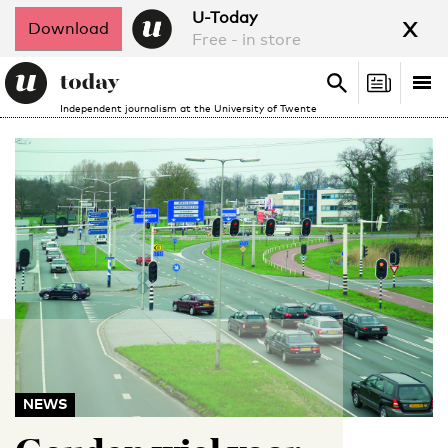
x
U-Today
Download
Free - in store
Search
Tog
Search
Independent journalism at the University of Twente
nav
NEWS