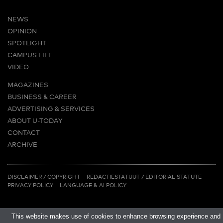
NEWS
OPINION
SPOTLIGHT
CAMPUS LIFE
VIDEO
MAGAZINES
BUSINESS & CAREER
ADVERTISING & SERVICES
ABOUT U-TODAY
CONTACT
ARCHIVE
MORE
(PDF)
(PDF)
LINKS
DISCLAIMER / COPYRIGHT
REDACTIESTATUUT
/
EDITORIAL STATUTE
PRIVACY POLICY
LANGUAGE & AI POLICY
This website makes use of cookies to enhance browsing experience and