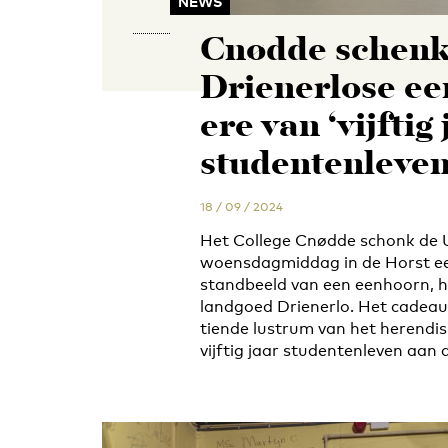
NEWS
Cnødde schenk
Drienerlose ee
ere van ‘vijftig
studentenleven
18 / 09 / 2024
Het College Cnødde schonk de U
woensdagmiddag in de Horst ee
standbeeld van een eenhoorn, h
landgoed Drienerlo. Het cadeau 
tiende lustrum van het herendi
vijftig jaar studentenleven aan