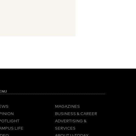
ENU
EWS
MAGAZINES
PINION
BUSINESS & CAREER
POTLIGHT
ADVERTISING &
AMPUS LIFE
SERVICES
IDEO
ABOUT U-TODAY