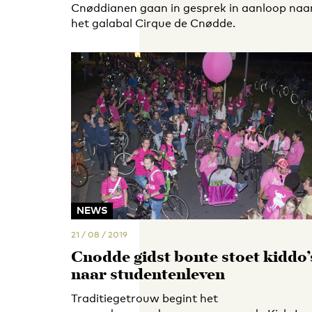
Cnøddianen gaan in gesprek in aanloop naa
het galabal Cirque de Cnødde.
NEWS
21 / 08 / 2019
Cnødde gidst bonte stoet kiddo’
naar studentenleven
Traditiegetrouw begint het