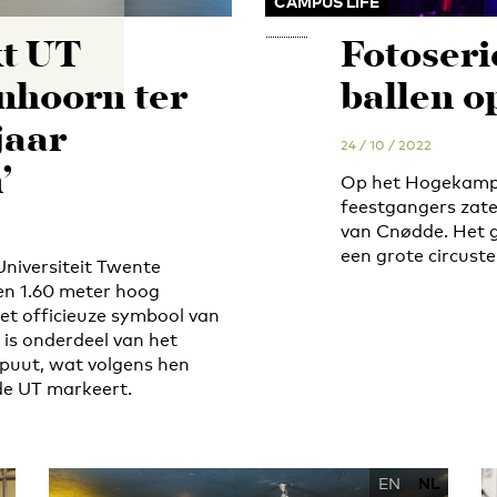
CAMPUS LIFE
t UT
Fotoserie
nhoorn ter
ballen o
 jaar
24 / 10 / 2022
’
Op het Hogekampp
feestgangers zater
van Cnødde. Het g
een grote circuste
niversiteit Twente
n 1.60 meter hoog
et officieuze symbool van
is onderdeel van het
spuut, wat volgens hen
 de UT markeert.
EN
NL