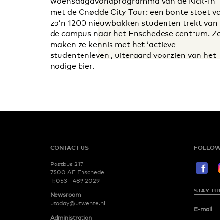
woensdagavondprogramma van de Kick-In
met de Cnødde City Tour: een bonte stoet v
zo’n 1200 nieuwbakken studenten trekt van
de campus naar het Enschedese centrum. Z
maken ze kennis met het ‘actieve
studentenleven’, uiteraard voorzien van het
nodige bier.
CONTACT US
FOLLOW
Postbus 217
7500 AE Enschede
T:
053 - 489 2029
STAY TU
Newsroom
utoday@utwente.nl
E-mail
Administration