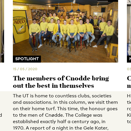
SPOTLIGHT
15 / 05 / 2020
03
The members of Cnødde bring
C
out the best in themselves
m
The UT is home to countless clubs, societies
H
and associations. In this column, we visit them
t
on their home turf. This time, the honour goes
r
d
to the men of Cnødde. The College was
K
established exactly half a century ago, in
t
1970. A report of a night in the Gele Kater,