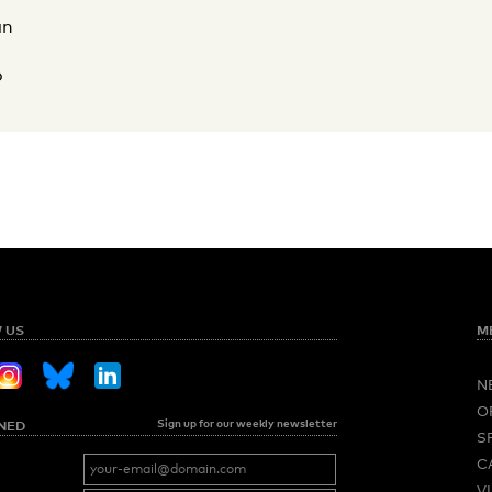
an
o
 US
M
N
O
Sign up for our weekly newsletter
NED
S
C
V