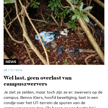
NEWS
28 / 11 / 2014
Wel last, geen overlast van
campuszwervers
Je ziet ze zelden, maar toch zijn ze er: zwervers op de
campus. Benno Kiers, hoofd beveiliging, laat in een
rondje over het UT-terrein de sporen van de