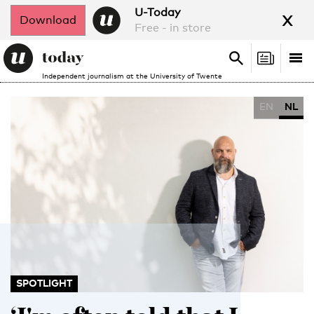
x
U-Today
Download
Free - in store
Search
Tog
Search
Independent journalism at the University of Twente
nav
EN
NL
SPOTLIGHT