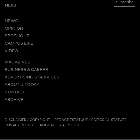
MENU
NEWS
OPINION
SPOTLIGHT
CAMPUS LIFE
VIDEO
MAGAZINES
BUSINESS & CAREER
ADVERTISING & SERVICES
ABOUT U-TODAY
CONTACT
ARCHIVE
MORE
(PDF)
(PDF)
LINKS
DISCLAIMER / COPYRIGHT
REDACTIESTATUUT
/
EDITORIAL STATUTE
PRIVACY POLICY
LANGUAGE & AI POLICY