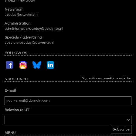
T:
053 - 489 2029
Newsroom
utoday@utwente.nl
Administration
administratie-utoday@utwente.nl
Specials / advertising
specials-utoday@utwente.nl
FOLLOW US
Sign up for our weekly newsletter
STAY TUNED
E-mail
Relation to UT
MENU