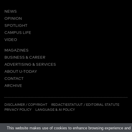
NEWS
OPINION
SPOTLIGHT
CAMPUS LIFE
VIDEO
MAGAZINES
BUSINESS & CAREER
ADVERTISING & SERVICES
ABOUT U-TODAY
CONTACT
ARCHIVE
MORE
(PDF)
(PDF)
LINKS
DISCLAIMER / COPYRIGHT
REDACTIESTATUUT
/
EDITORIAL STATUTE
PRIVACY POLICY
LANGUAGE & AI POLICY
This website makes use of cookies to enhance browsing experience and