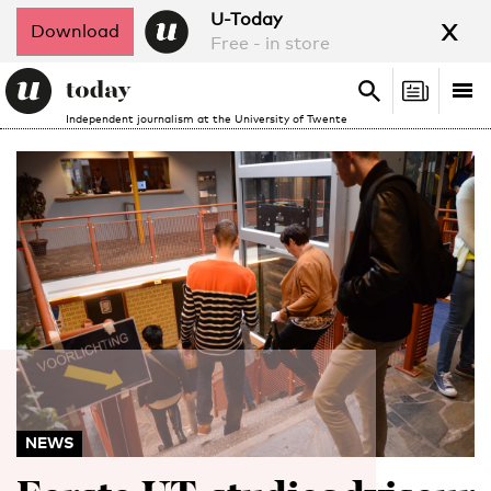
x
U-Today
Download
Free - in store
Search
Tog
Search
Independent journalism at the University of Twente
nav
NEWS