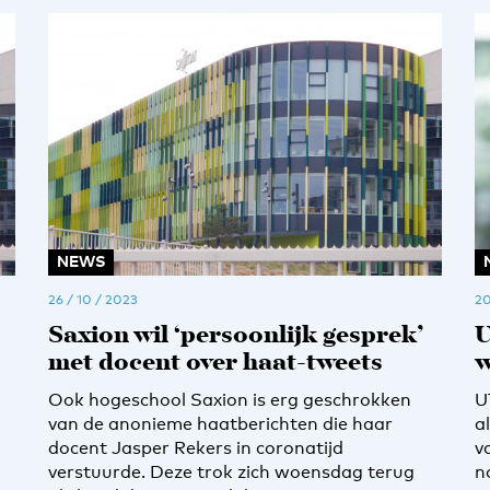
NEWS
26 / 10 / 2023
20
Saxion wil ‘persoonlijk gesprek’
U
met docent over haat-tweets
w
Ook hogeschool Saxion is erg geschrokken
U
van de anonieme haatberichten die haar
a
docent Jasper Rekers in coronatijd
v
verstuurde. Deze trok zich woensdag terug
n