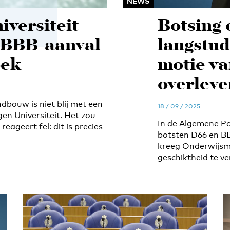
NEWS
versiteit
Botsing 
p BBB-aanval
langstud
oek
motie v
overleve
bouw is niet blij met een
18 / 09 / 2025
n Universiteit. Het zou
In de Algemene Po
reageert fel: dit is precies
botsten D66 en BB
kreeg Onderwijsmi
geschiktheid te ve