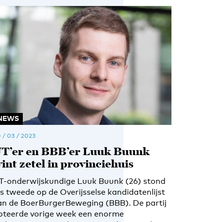
NEWS
 / 03 / 2023
T’er en BBB’er Luuk Buunk
int zetel in provinciehuis
T-onderwijskundige Luuk Buunk (26) stond
ls tweede op de Overijsselse kandidatenlijst
an de BoerBurgerBeweging (BBB). De partij
oteerde vorige week een enorme