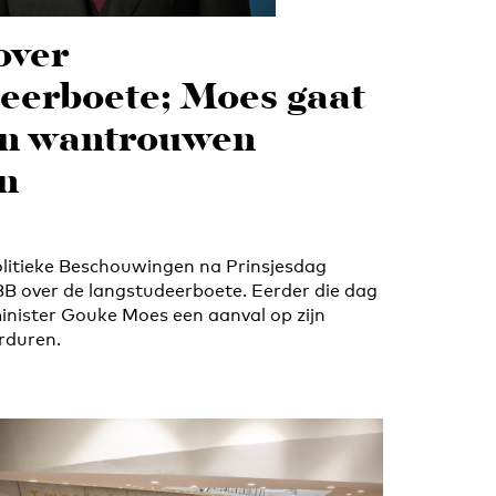
over
eerboete; Moes gaat
an wantrouwen
n
litieke Beschouwingen na Prinsjesdag
B over de langstudeerboete. Eerder die dag
nister Gouke Moes een aanval op zijn
rduren.