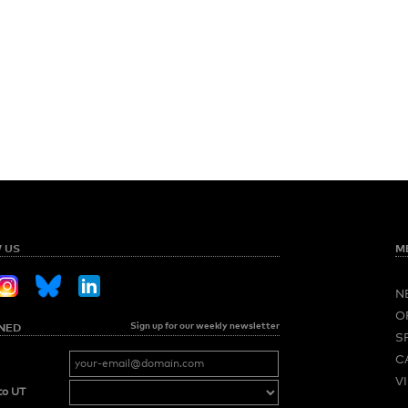
 US
M
N
O
Sign up for our weekly newsletter
NED
S
C
V
to UT