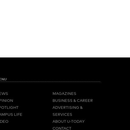
ENU
EWS
MAGAZINES
PINION
BUSINESS & CAREER
POTLIGHT
ADVERTISING &
AMPUS LIFE
SERVICES
IDEO
ABOUT U-TODAY
CONTACT