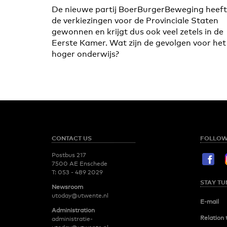
De nieuwe partij BoerBurgerBeweging heeft
de verkiezingen voor de Provinciale Staten
gewonnen en krijgt dus ook veel zetels in de
Eerste Kamer. Wat zijn de gevolgen voor het
hoger onderwijs?
CONTACT US
FOLLOW
Postbus 217
7500 AE Enschede
T:
053 - 489 2029
STAY TU
Newsroom
utoday@utwente.nl
E-mail
Administration
Relation 
administratie-