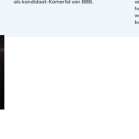
als kandidaat-Kamerlid van BBB.
v
h
w
b