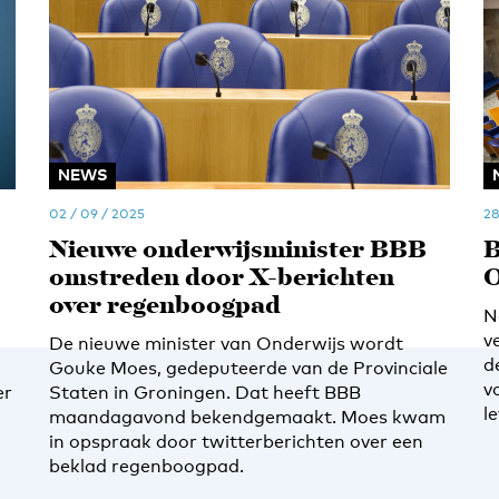
NEWS
02 / 09 / 2025
28
Nieuwe onderwijsminister BBB
B
omstreden door X-berichten
O
over regenboogpad
N
v
De nieuwe minister van Onderwijs wordt
d
Gouke Moes, gedeputeerde van de Provinciale
v
er
Staten in Groningen. Dat heeft BBB
l
maandagavond bekendgemaakt. Moes kwam
in opspraak door twitterberichten over een
beklad regenboogpad.