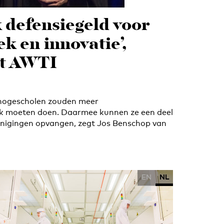
 defensiegeld voor
k en innovatie’,
rt AWTI
 hogescholen zouden meer
k moeten doen. Daarmee kunnen ze een deel
inigingen opvangen, zegt Jos Benschop van
EN
NL