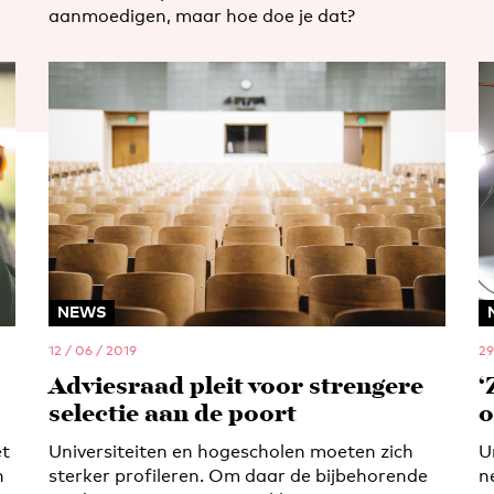
aanmoedigen, maar hoe doe je dat?
NEWS
12 / 06 / 2019
29
Adviesraad pleit voor strengere
‘
selectie aan de poort
o
et
Universiteiten en hogescholen moeten zich
U
n
sterker profileren. Om daar de bijbehorende
n