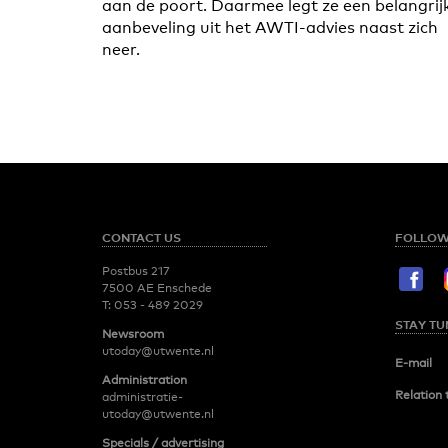
aan de poort. Daarmee legt ze een belangrij
aanbeveling uit het AWTI-advies naast zich
neer.
CONTACT US
FOLLOW
Postbus 217
7500 AE Enschede
T:
053 - 489 2029
STAY TU
Newsroom
utoday@utwente.nl
E-mail
Administration
Relation 
administratie-
utoday@utwente.nl
Specials / advertising