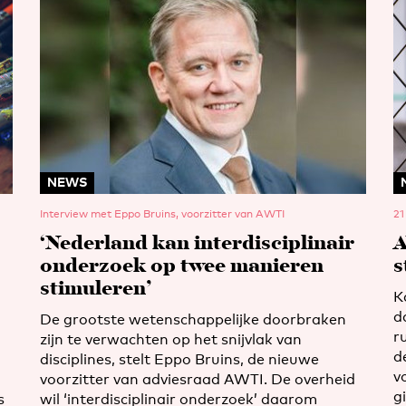
NEWS
Interview met Eppo Bruins, voorzitter van AWTI
21
‘Nederland kan interdisciplinair
A
onderzoek op twee manieren
s
stimuleren’
K
d
De grootste wetenschappelijke doorbraken
r
zijn te verwachten op het snijvlak van
d
disciplines, stelt Eppo Bruins, de nieuwe
v
voorzitter van adviesraad AWTI. De overheid
g
s
wil ‘interdisciplinair onderzoek’ daarom