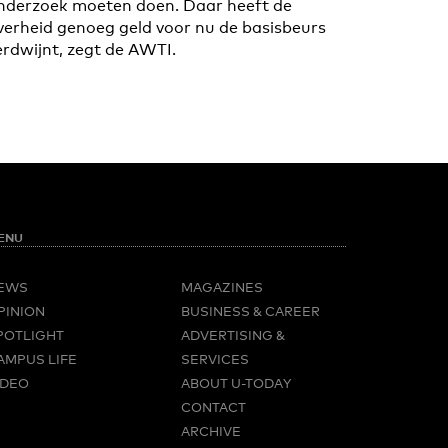
nderzoek moeten doen. Daar heeft de
verheid genoeg geld voor nu de basisbeurs
erdwijnt, zegt de AWTI.
ENU
EWS
MAGAZINES
PINION
BUSINESS & CAREER
POTLIGHT
ADVERTISING &
AMPUS LIFE
SERVICES
IDEO
ABOUT U-TODAY
CONTACT
ARCHIVE