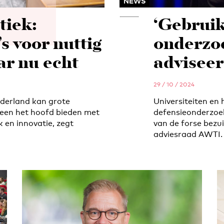
NEWS
tiek:
‘Gebruik
s voor nuttig
onderzoe
r nu echt
advisee
29 / 10 / 2024
derland kan grote
Universiteiten en
een het hoofd bieden met
defensieonderzoe
 en innovatie, zegt
van de forse bezu
adviesraad AWTI.