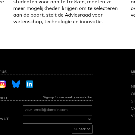
ke
studenten voor aan te trekken, moeten ze
o
meer mogelijkheden krijgen om te selecteren
o
aan de poort, stelt de Adviesraad voor
v
wetenschap, technologie en innovatie.
 US
M
N
O
Sign up for our weekly newsletter
NED
S
C
V
to UT