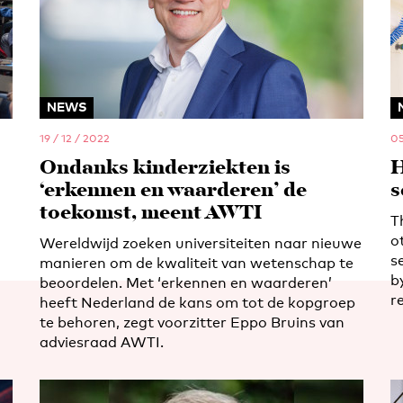
NEWS
19 / 12 / 2022
05
Ondanks kinderziekten is
H
‘erkennen en waarderen’ de
s
toekomst, meent AWTI
T
o
Wereldwijd zoeken universiteiten naar nieuwe
s
manieren om de kwaliteit van wetenschap te
b
beoordelen. Met ‘erkennen en waarderen’
r
heeft Nederland de kans om tot de kopgroep
te behoren, zegt voorzitter Eppo Bruins van
adviesraad AWTI.