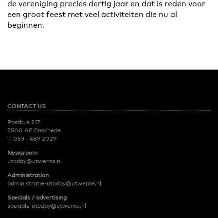
de vereniging precies dertig jaar en dat is reden voor
een groot feest met veel activiteiten die nu al
beginnen.
CONTACT US
Postbus 217
7500 AE Enschede
T:
053 - 489 2029
Newsroom
utoday@utwente.nl
Administration
administratie-utoday@utwente.nl
Specials / advertising
specials-utoday@utwente.nl