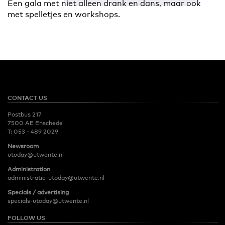
Een gala met niet alleen drank en dans, maar ook
met spelletjes en workshops.
CONTACT US
Postbus 217
7500 AE Enschede
T:
053 - 489 2029
Newsroom
utoday@utwente.nl
Administration
administratie-utoday@utwente.nl
Specials / advertising
specials-utoday@utwente.nl
FOLLOW US