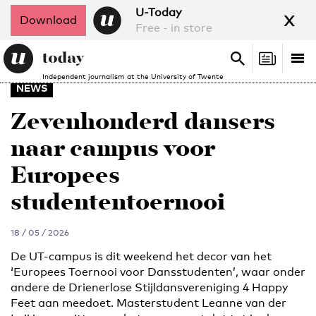
x
U-Today
Download
Free - in store
Search
Tog
Search
Independent journalism at the University of Twente
nav
NEWS
Zevenhonderd dansers
naar campus voor
Europees
studententoernooi
18 / 05 / 2026
De UT-campus is dit weekend het decor van het
‘Europees Toernooi voor Dansstudenten’, waar onder
andere de Drienerlose Stijldansvereniging 4 Happy
Feet aan meedoet. Masterstudent Leanne van der