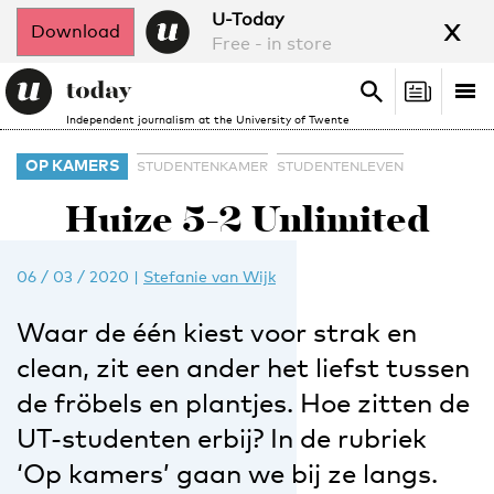
x
U-Today
Download
Free - in store
Search
Tog
Search
Independent journalism at the University of Twente
nav
OP KAMERS
STUDENTENKAMER
STUDENTENLEVEN
Huize 5-2 Unlimited
06 / 03 / 2020
|
Stefanie van Wijk
Waar de één kiest voor strak en
clean, zit een ander het liefst tussen
de fröbels en plantjes. Hoe zitten de
UT-studenten erbij? In de rubriek
‘Op kamers’ gaan we bij ze langs.