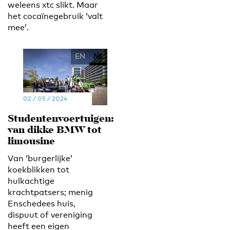
weleens xtc slikt. Maar
het cocaïnegebruik ‘valt
mee’.
EN
NL
02 / 05 / 2024
Studentenvoertuigen:
van dikke BMW tot
limousine
Van ‘burgerlijke’
koekblikken tot
hulkachtige
krachtpatsers; menig
Enschedees huis,
dispuut of vereniging
heeft een eigen