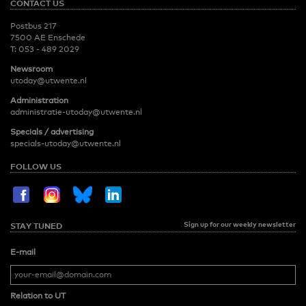
CONTACT US
Postbus 217
7500 AE Enschede
T:
053 - 489 2029
Newsroom
utoday@utwente.nl
Administration
administratie-utoday@utwente.nl
Specials / advertising
specials-utoday@utwente.nl
FOLLOW US
Sign up for our weekly newsletter
STAY TUNED
E-mail
Relation to UT