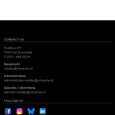
CONTACT US
Postbus 217
7500 AE Enschede
T:
053 - 489 2029
Newsroom
utoday@utwente.nl
Administration
administratie-utoday@utwente.nl
Specials / advertising
specials-utoday@utwente.nl
FOLLOW US