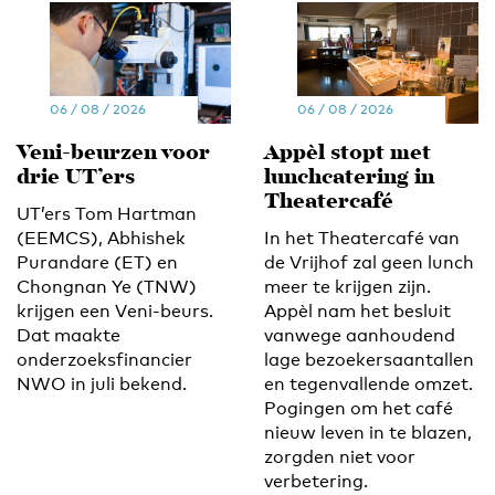
06 / 08 / 2026
06 / 08 / 2026
Veni-beurzen voor
Appèl stopt met
drie UT’ers
lunchcatering in
Theatercafé
UT’ers Tom Hartman
(EEMCS), Abhishek
In het Theatercafé van
Purandare (ET) en
de Vrijhof zal geen lunch
Chongnan Ye (TNW)
meer te krijgen zijn.
krijgen een Veni-beurs.
Appèl nam het besluit
Dat maakte
vanwege aanhoudend
onderzoeksfinancier
lage bezoekersaantallen
NWO in juli bekend.
en tegenvallende omzet.
Pogingen om het café
nieuw leven in te blazen,
zorgden niet voor
verbetering.