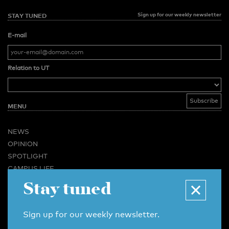
Sign up for our weekly newsletter
STAY TUNED
E-mail
Relation to UT
MENU
NEWS
OPINION
SPOTLIGHT
CAMPUS LIFE
Stay tuned
VIDEO
MAGAZINES
BUSINESS & CAREER
Sign up for our weekly newsletter.
ADVERTISING & SERVICES