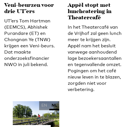
Veni-beurzen voor
Appèl stopt met
drie UT’ers
lunchcatering in
Theatercafé
UT’ers Tom Hartman
(EEMCS), Abhishek
In het Theatercafé van
Purandare (ET) en
de Vrijhof zal geen lunch
Chongnan Ye (TNW)
meer te krijgen zijn.
krijgen een Veni-beurs.
Appèl nam het besluit
Dat maakte
vanwege aanhoudend
onderzoeksfinancier
lage bezoekersaantallen
NWO in juli bekend.
en tegenvallende omzet.
Pogingen om het café
nieuw leven in te blazen,
zorgden niet voor
verbetering.
EN
NL