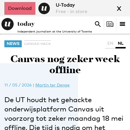
x
U-Today
Download
Free - in store
Search
Tog
Search
Independent journalism at the University of Twente
nav
EN
NL
NEWS
CANVAS-HACK
Canvas nog zeker week
offline
11 / 05 / 2026
|
Martin ter Denge
De UT houdt het gehackte
onderwijsplatform Canvas uit
voorzorg tot zeker maandag 18 mei
offline. Die tijd is nodig om het