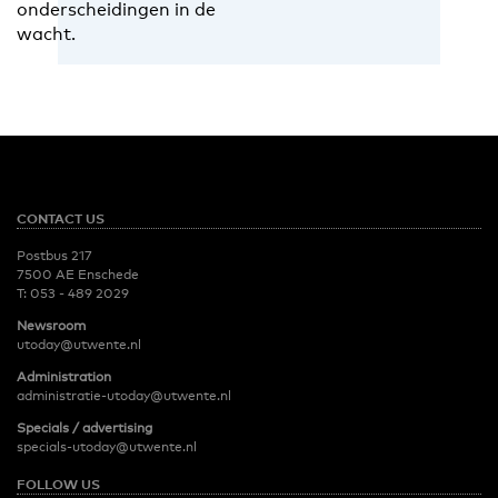
onderscheidingen in de
wacht.
CONTACT US
Postbus 217
7500 AE Enschede
T:
053 - 489 2029
Newsroom
utoday@utwente.nl
Administration
administratie-utoday@utwente.nl
Specials / advertising
specials-utoday@utwente.nl
FOLLOW US