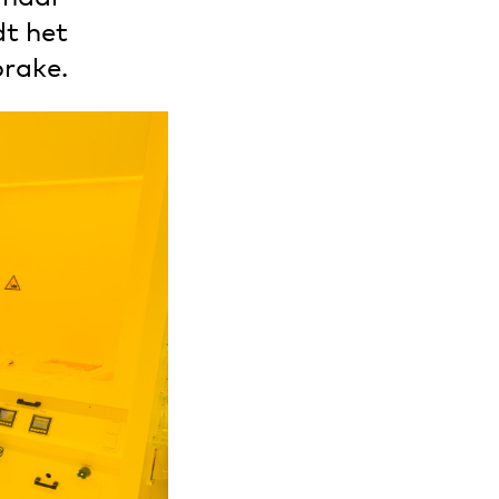
dt het
prake.