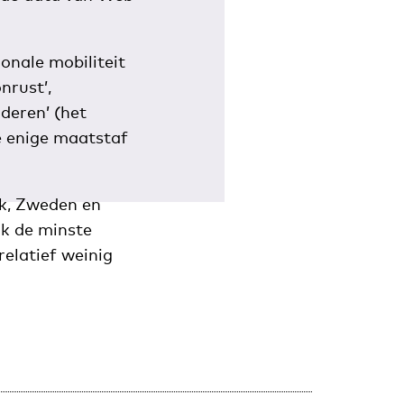
onale mobiliteit
nrust’,
deren’ (het
e enige maatstaf
jk, Zweden en
ok de minste
elatief weinig