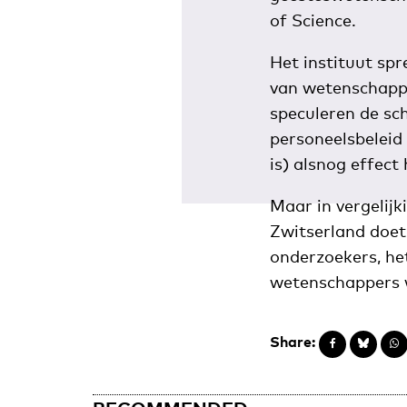
of Science.
Het instituut spr
van wetenschappe
speculeren de sc
personeelsbeleid
is) alsnog effect
Maar in vergelijk
Zwitserland doet
onderzoekers, he
wetenschappers w
Share: