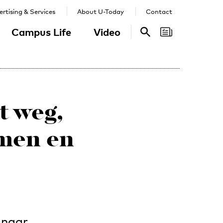
rtising & Services
About U-Today
Contact
Campus Life
Video
Search
Search
t weg,
men en
 naar