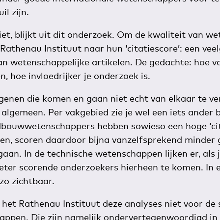
il zijn.
iet, blijkt uit dit onderzoek. Om de kwaliteit van w
 Rathenau Instituut naar hun ‘citatiescore’: een ve
an wetenschappelijke artikelen. De gedachte: hoe 
n, hoe invloedrijker je onderzoek is.
genen die komen en gaan niet echt van elkaar te ver
 algemeen. Per vakgebied zie je wel een iets ander 
bouwwetenschappers hebben sowieso een hoge ‘cit
n, scoren daardoor bijna vanzelfsprekend minder
an. In de technische wetenschappen lijken er, als j
 beter scorende onderzoekers hierheen te komen. In e
zo zichtbaar.
het Rathenau Instituut deze analyses niet voor de s
ppen. Die zijn namelijk ondervertegenwoordigd in