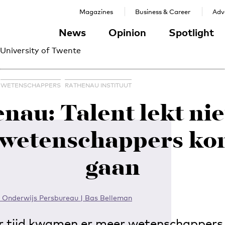
Magazines
Business & Career
Adve
News
Opinion
Spotlight
 University of Twente
WETENSCHAPPERS
RATHENAU INSTITUUT
nau: Talent lekt nie
 wetenschappers ko
gaan
 Onderwijs Persbureau | Bas Belleman
jaar tijd kwamen er meer wetenschappers