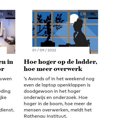
EN
NL
EN
NL
01 / 09 / 2022
n in
Hoe hoger op de ladder,
or
hoe meer overwerk
ouwen
’s Avonds of in het weekend nog
even de laptop openklappen is
uding
doodgewoon in het hoger
ijke
onderwijs en onderzoek. Hoe
hoger in de boom, hoe meer de
dienst.
mensen overwerken, meldt het
Rathenau Instituut.