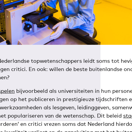
Nederlandse topwetenschappers leidt soms tot hevig
gen critici. En ook: willen de beste buitenlandse o
men?
spelen
bijvoorbeeld als universiteiten in hun person
gen op het publiceren in prestigieuze tijdschriften
 werkzaamheden als lesgeven, leidinggeven, samen
 het populariseren van de wetenschap. Dit beleid
sta
rderen’ en critici vrezen soms dat Nederland hierd