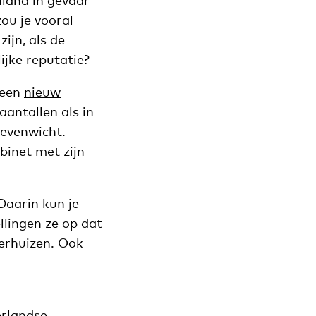
nland in gevaar
ou je vooral
zijn, als de
ijke reputatie?
 een
nieuw
aantallen als in
 evenwicht.
binet met zijn
Daarin kun je
llingen ze op dat
erhuizen. Ook
erlandse