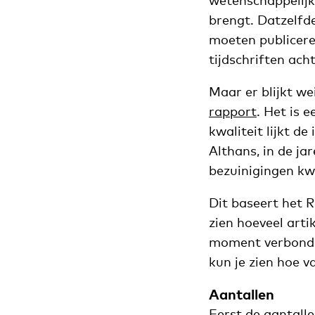
wetenschappelijke
brengt. Datzelfd
moeten publiceren 
tijdschriften ach
Maar er blijkt we
rapport
. Het is 
kwaliteit lijkt d
Althans, in de ja
bezuinigingen k
Dit baseert het 
zien hoeveel arti
moment verbonden
kun je zien hoe 
Aantallen
Eerst de aantall