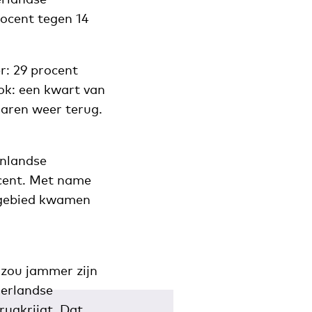
rocent tegen 14
r: 29 procent
ok: een kwart van
jaren weer terug.
enlandse
ocent. Met name
kgebied kwamen
 zou jammer zijn
derlandse
ugkrijgt. Dat