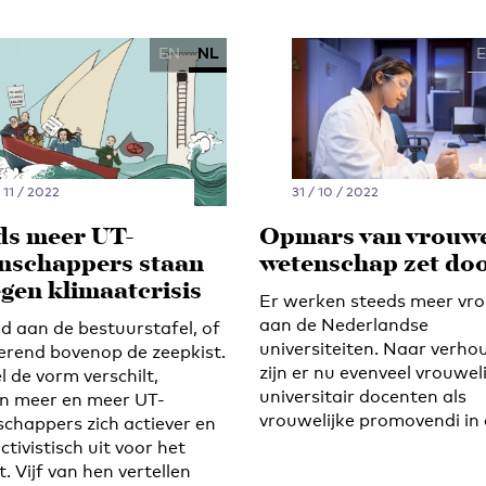
EN
NL
 11 / 2022
31 / 10 / 2022
ds meer UT-
Opmars van vrouwe
nschappers staan
wetenschap zet do
egen klimaatcrisis
Er werken steeds meer vr
aan de Nederlandse
d aan de bestuurstafel, of
universiteiten. Naar verho
erend bovenop de zeepkist.
zijn er nu evenveel vrouwel
 de vorm verschilt,
universitair docenten als
n meer en meer UT-
vrouwelijke promovendi in 
chappers zich actiever en
tivistisch uit voor het
. Vijf van hen vertellen