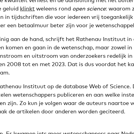
 kwaliteit verliest en de aansluiting met het buite
e geluid
klinkt
weleens rond
open science
: waarom z
in tijdschriften die voor iedereen vrij toegankelijk 
ter een betaalmuur beter zijn voor je wetenschappel
inig aan de hand, schrijft het Rathenau Instituut in
een komen en gaan in de wetenschap, maar zowel in 
e instroom en uitstroom van onderzoekers redelijk in
ren 2008 tot en met 2023. Dat is dus voordat het ka
wam.
Rathenau Instituut op de database Web of Science. 
kelen wetenschappers publiceren en aan welke inste
 zijn. Zo kun je volgen waar de auteurs naartoe v
vaak de artikelen door anderen worden geciteerd.
en. Er kwamen iets meer wetenschappers naar Ned