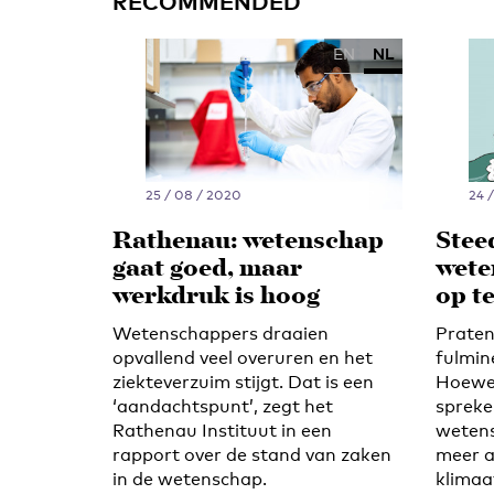
RECOMMENDED
EN
NL
25 / 08 / 2020
24 /
Rathenau: wetenschap
Stee
gaat goed, maar
wete
werkdruk is hoog
op t
Wetenschappers draaien
Praten
opvallend veel overuren en het
fulmin
ziekteverzuim stijgt. Dat is een
Hoewel
‘aandachtspunt’, zegt het
spreke
Rathenau Instituut in een
wetens
rapport over de stand van zaken
meer ac
in de wetenschap.
klimaat