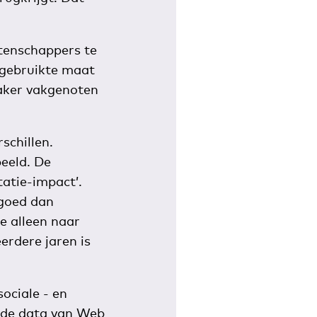
etenschappers te
elgebruikte maat
vaker vakgenoten
schillen.
beeld. De
atie-impact’.
 goed dan
e alleen naar
erdere jaren is
ociale - en
 de data van Web