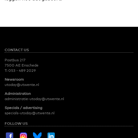
CONTACT US
Postbus 217
7500 AE Enschede
T:
053 - 489 2029
Newsroom
utoday@utwente.nl
Administration
administratie-utoday@utwente.nl
Specials / advertising
specials-utoday@utwente.nl
FOLLOW US