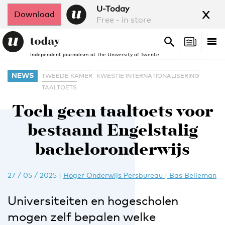
x
U-Today
Download
Free - in store
Search
Tog
Search
Independent journalism at the University of Twente
nav
NEWS
TWEEDE KAMER
KWESTIE INTERNATIONALISERING
TAALTOETS
Toch geen taaltoets voor
bestaand Engelstalig
bacheloronderwijs
27 / 05 / 2025
|
Hoger Onderwijs Persbureau | Bas Belleman
Universiteiten en hogescholen
mogen zelf bepalen welke