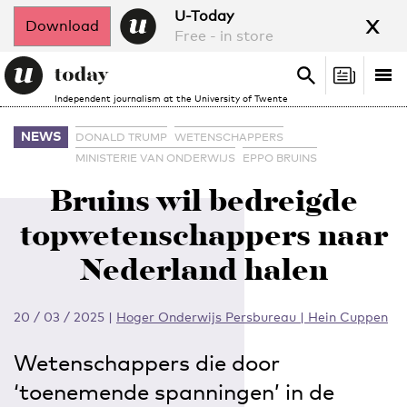
x
U-Today
Download
Free - in store
Search
Tog
Search
Independent journalism at the University of Twente
nav
NEWS
DONALD TRUMP
WETENSCHAPPERS
MINISTERIE VAN ONDERWIJS
EPPO BRUINS
Bruins wil bedreigde
topwetenschappers naar
Nederland halen
20 / 03 / 2025
|
Hoger Onderwijs Persbureau | Hein Cuppen
Wetenschappers die door
‘toenemende spanningen’ in de