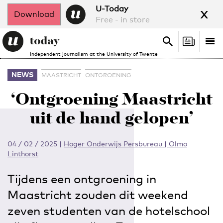
x
U-Today
Download
Free - in store
Search
Tog
Search
Independent journalism at the University of Twente
nav
NEWS
MAASTRICHT
ONTGROENING
‘Ontgroening Maastricht
uit de hand gelopen’
04 / 02 / 2025
|
Hoger Onderwijs Persbureau | Olmo
Linthorst
Tijdens een ontgroening in
Maastricht zouden dit weekend
zeven studenten van de hotelschool