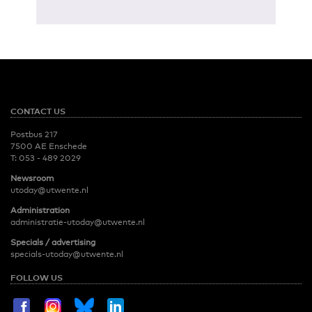
CONTACT US
Postbus 217
7500 AE Enschede
T:
053 - 489 2029
Newsroom
utoday@utwente.nl
Administration
administratie-utoday@utwente.nl
Specials / advertising
specials-utoday@utwente.nl
FOLLOW US