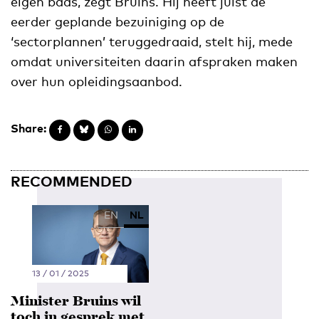
eigen baas, zegt Bruins. Hij heeft juist de
eerder geplande bezuiniging op de
‘sectorplannen’ teruggedraaid, stelt hij, mede
omdat universiteiten daarin afspraken maken
over hun opleidingsaanbod.
Share:
RECOMMENDED
EN
NL
13 / 01 / 2025
Minister Bruins wil
toch in gesprek met