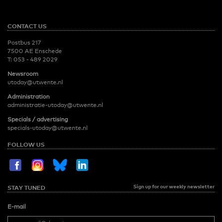
CONTACT US
Postbus 217
7500 AE Enschede
T:
053 - 489 2029
Newsroom
utoday@utwente.nl
Administration
administratie-utoday@utwente.nl
Specials / advertising
specials-utoday@utwente.nl
FOLLOW US
Sign up for our weekly newsletter
STAY TUNED
E-mail