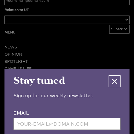
Relation to UT
MENU
NEWS
OPINION
SPOTLIGHT
CAMPUS LIFE
Stay tuned
VIDEO
MAGAZINES
BUSINESS & CAREER
Sign up for our weekly newsletter.
ADVERTISING & SERVICES
ABOUT U-TODAY
EMAIL
CONTACT
ARCHIVE