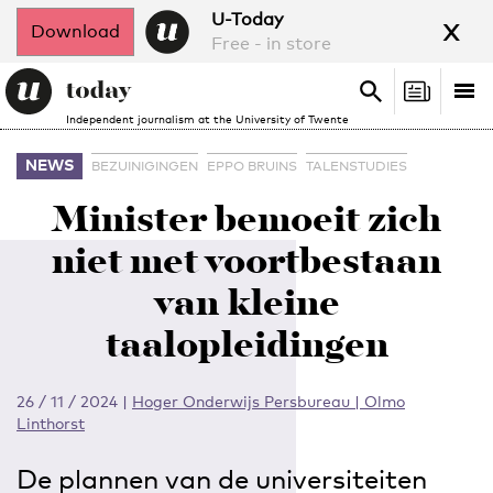
x
U-Today
Download
Free - in store
Search
Tog
Search
Independent journalism at the University of Twente
nav
NEWS
BEZUINIGINGEN
EPPO BRUINS
TALENSTUDIES
Minister bemoeit zich
niet met voortbestaan
van kleine
taalopleidingen
26 / 11 / 2024
|
Hoger Onderwijs Persbureau | Olmo
Linthorst
De plannen van de universiteiten