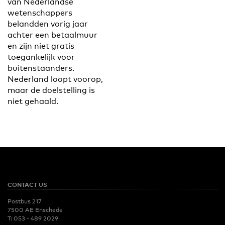
van Nederlandse
wetenschappers
belandden vorig jaar
achter een betaalmuur
en zijn niet gratis
toegankelijk voor
buitenstaanders.
Nederland loopt voorop,
maar de doelstelling is
niet gehaald.
CONTACT US
Postbus 217
7500 AE Enschede
T:
053 - 489 2029