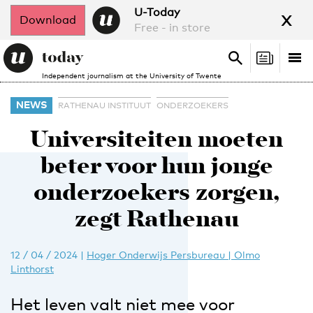
x
U-Today
Download
Free - in store
Search
Tog
Search
Independent journalism at the University of Twente
nav
NEWS
RATHENAU INSTITUUT
ONDERZOEKERS
Universiteiten moeten
beter voor hun jonge
onderzoekers zorgen,
zegt Rathenau
12 / 04 / 2024
|
Hoger Onderwijs Persbureau | Olmo
Linthorst
Het leven valt niet mee voor