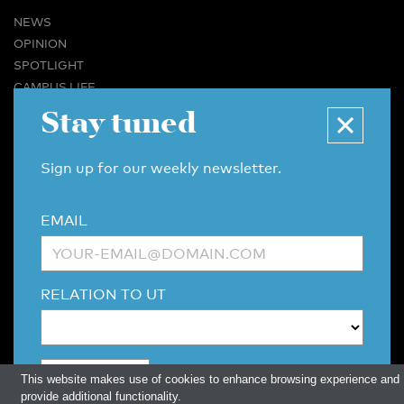
NEWS
OPINION
SPOTLIGHT
CAMPUS LIFE
VIDEO
Stay tuned
MAGAZINES
BUSINESS & CAREER
Sign up for our weekly newsletter.
ADVERTISING & SERVICES
ABOUT U-TODAY
EMAIL
CONTACT
ARCHIVE
MORE
RELATION TO UT
(PDF)
(PDF)
LINKS
DISCLAIMER / COPYRIGHT
REDACTIESTATUUT
/
EDITORIAL STATUTE
PRIVACY POLICY
LANGUAGE & AI POLICY
This website makes use of cookies to enhance browsing experience and
provide additional functionality.