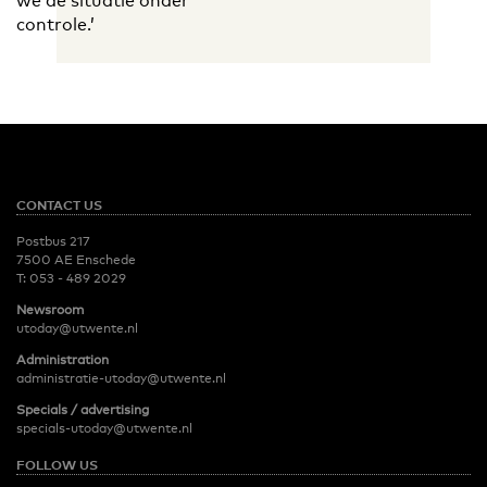
we de situatie onder
controle.’
CONTACT US
Postbus 217
7500 AE Enschede
T:
053 - 489 2029
Newsroom
utoday@utwente.nl
Administration
administratie-utoday@utwente.nl
Specials / advertising
specials-utoday@utwente.nl
FOLLOW US