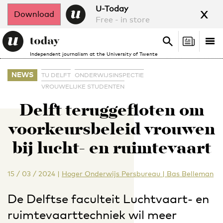
x
U-Today
Download
Free - in store
Search
Tog
Search
Independent journalism at the University of Twente
nav
NEWS
TU DELFT
ONDERWIJSINSPECTIE
VROUWELIJKE STUDENTEN
Delft teruggefloten om
voorkeursbeleid vrouwen
bij lucht- en ruimtevaart
15 / 03 / 2024
|
Hoger Onderwijs Persbureau | Bas Belleman
De Delftse faculteit Luchtvaart- en
ruimtevaarttechniek wil meer