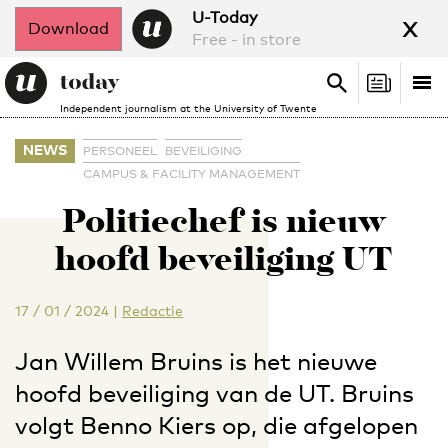
x
U-Today
Download
Free - in store
Search
Tog
Search
Independent journalism at the University of Twente
nav
NEWS
PERSONEEL
BEVEILIGING
CAMPUS & FACILITY MANAGEMENT
Politiechef is nieuw
hoofd beveiliging UT
17 / 01 / 2024
|
Redactie
Jan Willem Bruins is het nieuwe
hoofd beveiliging van de UT. Bruins
volgt Benno Kiers op, die afgelopen