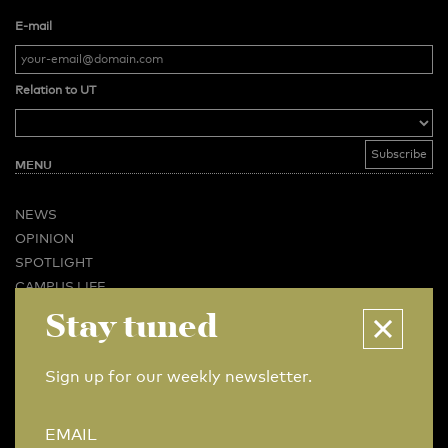
E-mail
Relation to UT
MENU
NEWS
OPINION
SPOTLIGHT
CAMPUS LIFE
VIDEO
Stay tuned
MAGAZINES
BUSINESS & CAREER
Sign up for our weekly newsletter.
ADVERTISING & SERVICES
ABOUT U-TODAY
EMAIL
CONTACT