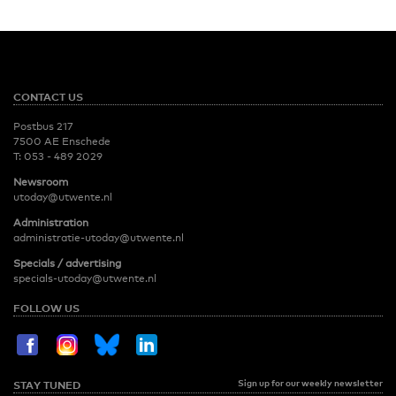
CONTACT US
Postbus 217
7500 AE Enschede
T:
053 - 489 2029
Newsroom
utoday@utwente.nl
Administration
administratie-utoday@utwente.nl
Specials / advertising
specials-utoday@utwente.nl
FOLLOW US
Sign up for our weekly newsletter
STAY TUNED