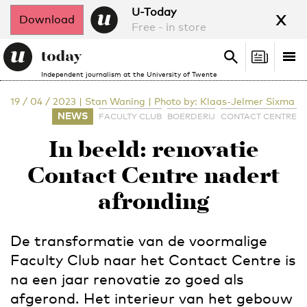
x
U-Today
Download
Free - in store
Search
Tog
Search
Independent journalism at the University of Twente
nav
19 / 04 / 2023
|
Stan Waning
|
Photo by: Klaas-Jelmer Sixma
NEWS
FACULTY CLUB
BOERDERIJ
CONTACT CENTRE
In beeld: renovatie
Contact Centre nadert
afronding
De transformatie van de voormalige
Faculty Club naar het Contact Centre is
na een jaar renovatie zo goed als
afgerond. Het interieur van het gebouw