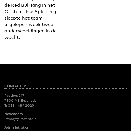
de Red Bull Ring in het
Oostenrijkse Spielberg
sleepte het team
afgelopen week twee
onderscheidingen in de
wacht.
CONTACT US
Postbus 217
7500 AE Enschede
T:
053 - 489 2029
Newsroom
utoday@utwente.nl
Administration