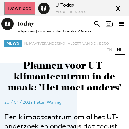
x
U-Today
Download
Free - in store
Search
Tog
Search
Independent journalism at the University of Twente
nav
NEWS
KLIMAATVERANDERING
ALBERT VAN DEN BERG
EN
NL
Plannen voor UT-
klimaatcentrum in de
maak: 'Het moet anders'
20 / 01 / 2023
|
Stan Waning
Een klimaatcentrum om al het UT-
onderzoek en onderwijs dat focust