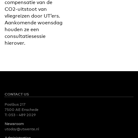
compensatie van de
CO2-uitstoot van
vliegreizen door UT’ers.
Aankomende woensdag
houden ze een
consultatiesessie
hierover.
CONTACT US
Postbus 217
7500 AE Enschede
T:
053 - 489 2029
Newsroom
utoday@utwente.nl