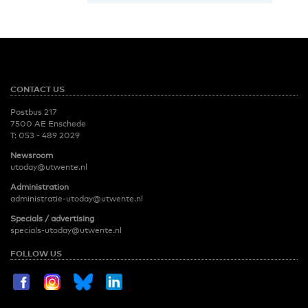
CONTACT US
Postbus 217
7500 AE Enschede
T:
053 - 489 2029
Newsroom
utoday@utwente.nl
Administration
administratie-utoday@utwente.nl
Specials / advertising
specials-utoday@utwente.nl
FOLLOW US