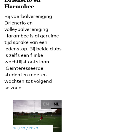
Drienerlo en
Harambee
Bij voetbalvereniging
Drienerlo en
volleybalvereniging
Harambee is al geruime
tijd sprake van een
ledenstop. Bij beide clubs
is zelfs een flinke
wachtlijst ontstaan.
‘Geïnteresseerde
studenten moeten
wachten tot volgend
seizoen.’
EN
NL
28 / 10 / 2020