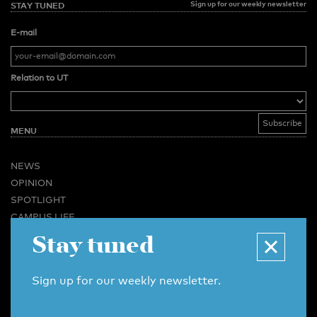
Sign up for our weekly newsletter
STAY TUNED
E-mail
Relation to UT
MENU
NEWS
OPINION
SPOTLIGHT
CAMPUS LIFE
VIDEO
Stay tuned
MAGAZINES
BUSINESS & CAREER
Sign up for our weekly newsletter.
ADVERTISING & SERVICES
ABOUT U-TODAY