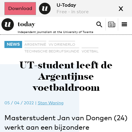
x
U-Today
Download
Free - in store
Search
Tog
Search
Independent journalism at the University of Twente
nav
NEWS
ARGENTINIË
VV DRIENERLO
TECHNISCHE BEDRIJFSKUNDE
VOETBAL
UT-student leeft de
Argentijnse
voetbaldroom
05 / 04 / 2022
|
Stan Waning
Masterstudent Jan van Dongen (24)
werkt aan een bijzondere