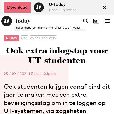
x
U-Today
Download
Free - in store
Search
Tog
Search
Independent journalism at the University of Twente
nav
NEWS
LISA
CYBER SECURITY
Ook extra inlogstap voor
UT-studenten
25 / 10 / 2021
|
Rense Kuipers
Ook studenten krijgen vanaf eind dit
jaar te maken met een extra
beveiligingsslag om in te loggen op
UT-systemen, via zogeheten