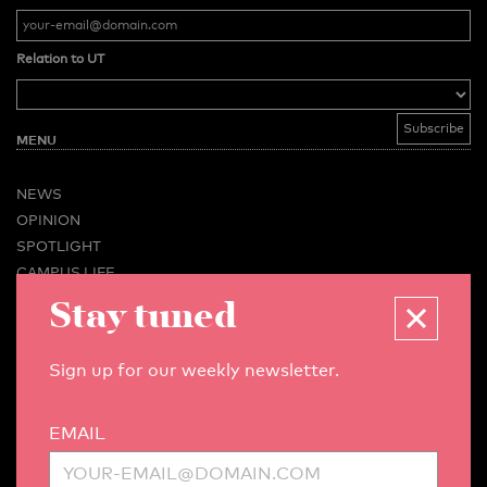
Relation to UT
MENU
NEWS
OPINION
SPOTLIGHT
CAMPUS LIFE
VIDEO
Stay tuned
MAGAZINES
BUSINESS & CAREER
Sign up for our weekly newsletter.
ADVERTISING & SERVICES
ABOUT U-TODAY
EMAIL
CONTACT
ARCHIVE