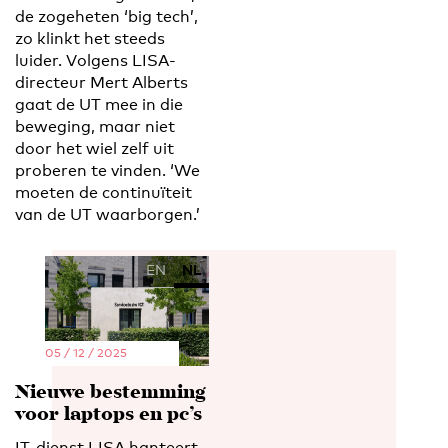
de zogeheten ‘big tech’,
zo klinkt het steeds
luider. Volgens LISA-
directeur Mert Alberts
gaat de UT mee in die
beweging, maar niet
door het wiel zelf uit
proberen te vinden. ‘We
moeten de continuïteit
van de UT waarborgen.’
EN
NL
05 / 12 / 2025
Nieuwe bestemming
voor laptops en pc’s
IT-dienst LISA hanteert