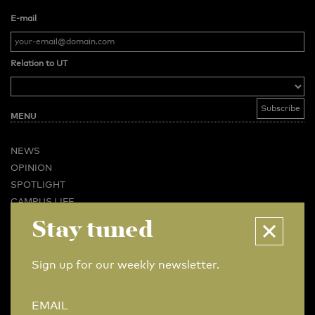
E-mail
Relation to UT
MENU
NEWS
OPINION
SPOTLIGHT
CAMPUS LIFE
VIDEO
Stay tuned
MAGAZINES
BUSINESS & CAREER
Sign up for our weekly newsletter.
ADVERTISING & SERVICES
ABOUT U-TODAY
EMAIL
CONTACT