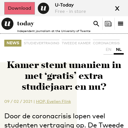
x
U-Today
Download
Free - in store
Search
Tog
Search
Independent journalism at the University of Twente
nav
NEWS
STUDIEVERTRAGING
TWEEDE KAMER
CORONACRISIS
EN
NL
Kamer stemt unaniem in
met ‘gratis’ extra
studiejaar: en nu?
09 / 02 / 2021
|
HOP, Evelien Flink
Door de coronacrisis lopen veel
studenten vertraging op. De Tweede