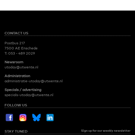
CONTACT US
Postbus 217
7500 AE Enschede
T:
053 - 489 2029
Newsroom
utoday@utwente.nl
Administration
administratie-utoday@utwente.nl
Specials / advertising
specials-utoday@utwente.nl
FOLLOW US
Sign up for our weekly newsletter
STAY TUNED