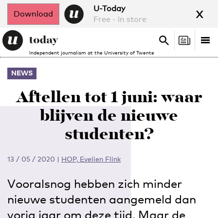
x
U-Today
Download
Free - in store
Search
Tog
Search
Independent journalism at the University of Twente
nav
NEWS
Aftellen tot 1 juni: waar
blijven de nieuwe
studenten?
13 / 05 / 2020
|
HOP, Evelien Flink
Vooralsnog hebben zich minder
nieuwe studenten aangemeld dan
vorig jaar om deze tijd. Maar de