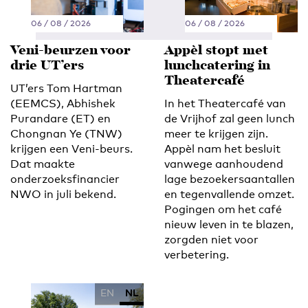
06 / 08 / 2026
06 / 08 / 2026
Veni-beurzen voor
Appèl stopt met
drie UT’ers
lunchcatering in
Theatercafé
UT’ers Tom Hartman
(EEMCS), Abhishek
In het Theatercafé van
Purandare (ET) en
de Vrijhof zal geen lunch
Chongnan Ye (TNW)
meer te krijgen zijn.
krijgen een Veni-beurs.
Appèl nam het besluit
Dat maakte
vanwege aanhoudend
onderzoeksfinancier
lage bezoekersaantallen
NWO in juli bekend.
en tegenvallende omzet.
Pogingen om het café
nieuw leven in te blazen,
zorgden niet voor
verbetering.
EN
NL