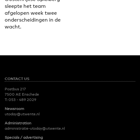
sleepte het team
afgelopen week twee
onderscheidingen in de
wacht.
CONTACT US
Postbus 217
7500 AE Enschede
T:
053 - 489 2029
Newsroom
utoday@utwente.nl
Administration
administratie-utoday@utwente.nl
Specials / advertising