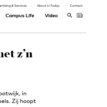
rtising & Services
About U-Today
Contact
Campus Life
Video
Search
Search
met z’n
otwijk, in
els. Zij hoopt