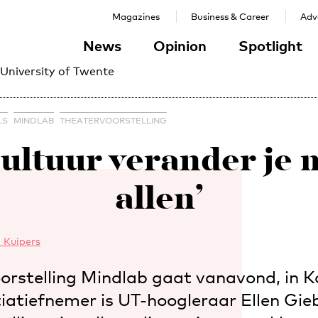
Magazines
Business & Career
Adve
News
Opinion
Spotlight
 University of Twente
LS
MINDLAB
THEATERVOORSTELLING
ultuur verander je 
allen’
 Kuipers
orstelling Mindlab gaat vanavond, in Ko
tiatiefnemer is UT-hoogleraar Ellen Gieb