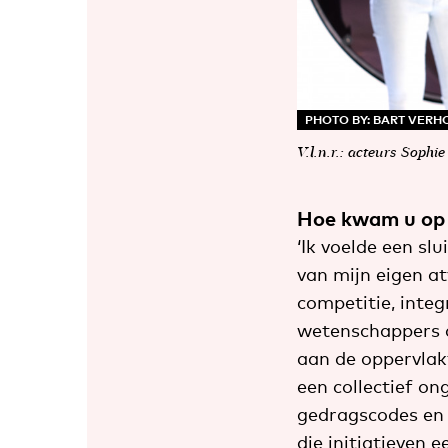
PHOTO BY: BART VER
V.l.n.r.: acteurs Soph
Hoe kwam u op h
‘Ik voelde een s
van mijn eigen at
competitie, integ
wetenschappers d
aan de oppervlak
een collectief on
gedragscodes en 
die initiatieven 