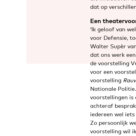
dat op verschille
Een theatervoor
‘Ik geloof van we
voor Defensie, t
Walter Supèr van 
dat ons werk een
de voorstelling 
voor een voorstel
voorstelling
Rau
Nationale Politie
voorstellingen is d
achteraf bespra
iedereen wel iets
Zo persoonlijk wer
voorstelling wil 