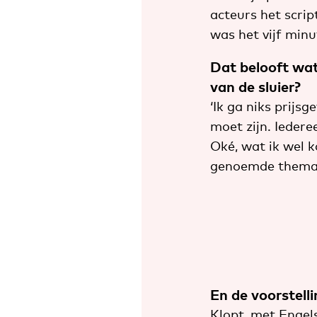
acteurs het scrip
was het vijf minut
Dat belooft wat
van de sluier?
‘Ik ga niks prijs
moet zijn. Iedere
Oké, wat ik wel k
genoemde thema’s
En de voorstelli
Klopt, met Engel