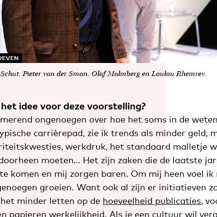
HOEVEN
ie Schut, Pieter van der Sman, Olaf Malmberg en Loulou Rhemrev.
et idee voor deze voorstelling?
luimerend ongenoegen over hoe het soms in de wete
ypische carrièrepad, zie ik trends als minder geld, 
riteitskwesties, werkdruk, het standaard malletje 
oorheen moeten… Het zijn zaken die de laatste ja
te komen en mij zorgen baren. Om mij heen voel ik
genoegen groeien. Want ook al zijn er initiatieven z
het minder letten op de
hoeveelheid publicaties
, vo
een papieren werkelijkheid. Als je een cultuur wil ve