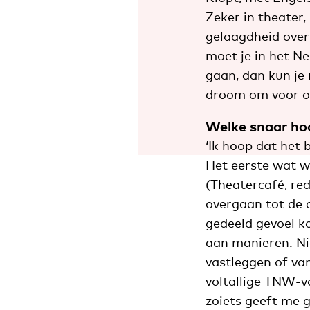
Zeker in theater, 
gelaagdheid overk
moet je in het N
gaan, dan kun je
droom om voor o
Welke snaar hoo
‘Ik hoop dat het
Het eerste wat we
(Theatercafé, red
overgaan tot de 
gedeeld gevoel ko
aan manieren. Nie
vastleggen of va
voltallige TNW-v
zoiets geeft me g