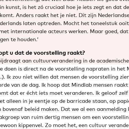
in kunst, is het zó cruciaal hoe je iets zegt en dat 
omt. Anders raakt het je niet. Dit zijn Nederlandse
ederlands laten optreden. Mocht het toneelstuk ooit
 met internationale acteurs werken. Maar goed, dat
gen te houden.’
pt u dat de voorstelling raakt?
 bijdraagt aan cultuurverandering in de academisc
 doen is direct na de voorstelling napraten in het
.). Ik zou niet willen dat mensen de voorstelling zie
orde van de dag. Ik hoop dat Mindlab mensen raakt 
mt dat er écht iets moet veranderen. Ik geloof zelf 
t alleen in je eentje op de barricade staan, op pap
n bovenaf beleid maken. Dat we al een aanmelding 
akgroep van ruim dertig mensen om een voorstelling
ewoon kippenvel. Zo moet het, een cultuur verander 