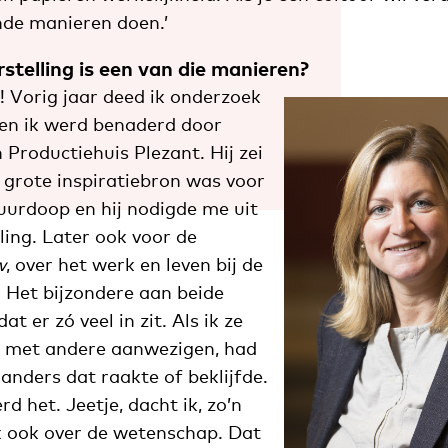
nde manieren doen.’
stelling is een van die manieren?
l! Vorig jaar deed ik onderzoek
oen ik werd benaderd door
Productiehuis Plezant. Hij zei
 grote inspiratiebron was voor
Vuurdoop en hij nodigde me uit
ling. Later ook voor de
w
, over het werk en leven bij de
. Het bijzondere aan beide
at er zó veel in zit. Als ik ze
k met andere aanwezigen, had
 anders dat raakte of beklijfde.
d het. Jeetje, dacht ik, zo’n
ik ook over de wetenschap. Dat