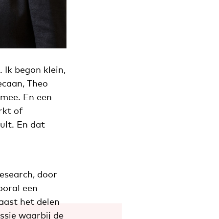
 Ik begon klein,
ecaan, Theo
 mee. En een
rkt of
ult. En dat
research, door
ooral een
aast het delen
ssie waarbij de