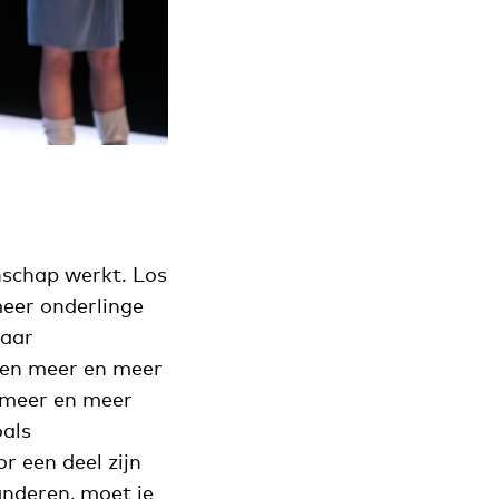
nschap werkt. Los
meer onderlinge
waar
ren meer en meer
 meer en meer
oals
or een deel zijn
randeren, moet je