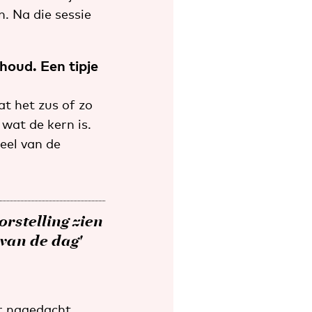
n. Na die sessie
houd. Een tipje
at het zus of zo
 wat de kern is.
veel van de
orstelling zien
 van de dag'
r nagedacht.