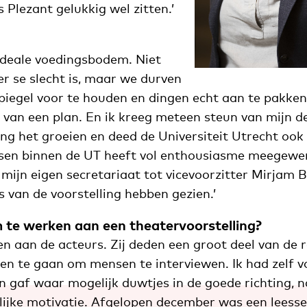
 Plezant gelukkig wel zitten.’
 ideale voedingsbodem. Niet
r se slecht is, maar we durven
piegel voor te houden en dingen echt aan te pakken.
n van een plan. En ik kreeg meteen steun van mijn d
ing het groeien en deed de Universiteit Utrecht ook
sen binnen de UT heeft vol enthousiasme meegewe
ijn eigen secretariaat tot vicevoorzitter Mirjam B
ks van de voorstelling hebben gezien.’
te werken aan een theatervoorstelling?
n aan de acteurs. Zij deden een groot deel van de 
ten te gaan om mensen te interviewen. Ik had zelf v
n gaf waar mogelijk duwtjes in de goede richting, n
lijke motivatie. Afgelopen december was een leesse