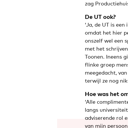
zag Productiehuis
De UT ook?
‘Ja, de UT is een
omdat het hier pe
onszelf wel een s
met het schrijve
Toonen. Ineens g
flinke groep men
meegedacht, van m
terwijl ze nog ni
Hoe was het om 
‘Alle complimente
langs universitei
adviserende rol e
van mijn persoon