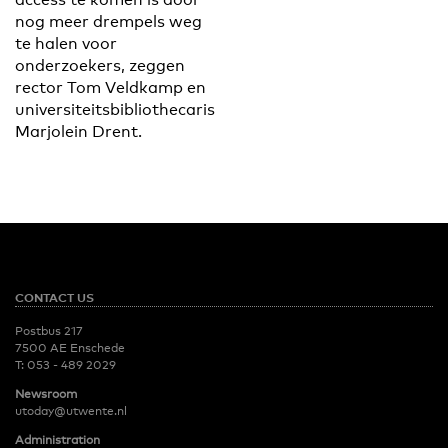
nog meer drempels weg
te halen voor
onderzoekers, zeggen
rector Tom Veldkamp en
universiteitsbibliothecaris
Marjolein Drent.
CONTACT US
Postbus 217
7500 AE Enschede
T:
053 - 489 2029
Newsroom
utoday@utwente.nl
Administration