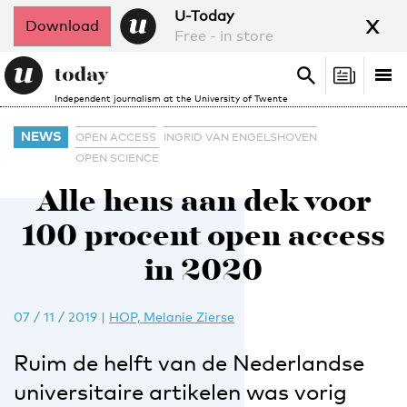
x
U-Today
Download
Free - in store
Search
Tog
Search
Independent journalism at the University of Twente
nav
NEWS
OPEN ACCESS
INGRID VAN ENGELSHOVEN
OPEN SCIENCE
Alle hens aan dek voor
100 procent open access
in 2020
07 / 11 / 2019
|
HOP, Melanie Zierse
Ruim de helft van de Nederlandse
universitaire artikelen was vorig