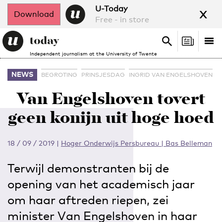
x
U-Today
Download
Free - in store
Search
Tog
Search
Independent journalism at the University of Twente
nav
NEWS
BEGROTING
PRINSJESDAG
INGRID VAN ENGELSHOVEN
Van Engelshoven tovert
geen konijn uit hoge hoed
18 / 09 / 2019
|
Hoger Onderwijs Persbureau | Bas Belleman
Terwijl demonstranten bij de
opening van het academisch jaar
om haar aftreden riepen, zei
minister Van Engelshoven in haar