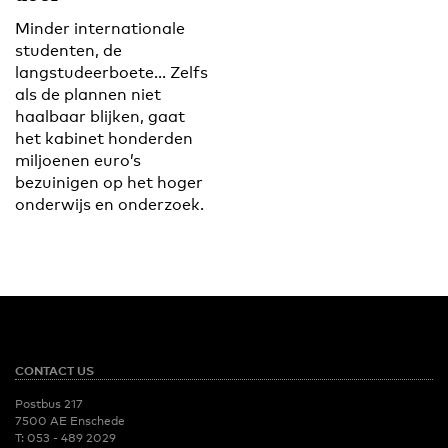
Minder internationale
studenten, de
langstudeerboete… Zelfs
als de plannen niet
haalbaar blijken, gaat
het kabinet honderden
miljoenen euro’s
bezuinigen op het hoger
onderwijs en onderzoek.
CONTACT US
Postbus 217
7500 AE Enschede
T:
053 - 489 2029