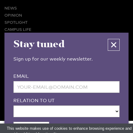
NEWS
OPINION
SPOTLIGHT
CAMPUS LIFE
VIDEO
Stay tuned
MAGAZINES
BUSINESS & CAREER
Sign up for our weekly newsletter.
ADVERTISING & SERVICES
ABOUT U-TODAY
EMAIL
CONTACT
ARCHIVE
MORE
RELATION TO UT
(PDF)
(PDF)
LINKS
DISCLAIMER / COPYRIGHT
REDACTIESTATUUT
/
EDITORIAL STATUTE
PRIVACY POLICY
LANGUAGE & AI POLICY
This website makes use of cookies to enhance browsing experience and