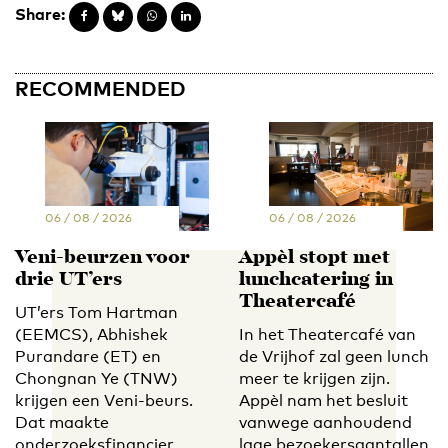
Share:
RECOMMENDED
06 / 08 / 2026
06 / 08 / 2026
Veni-beurzen voor
Appèl stopt met
drie UT’ers
lunchcatering in
Theatercafé
UT’ers Tom Hartman
(EEMCS), Abhishek
In het Theatercafé van
Purandare (ET) en
de Vrijhof zal geen lunch
Chongnan Ye (TNW)
meer te krijgen zijn.
krijgen een Veni-beurs.
Appèl nam het besluit
Dat maakte
vanwege aanhoudend
onderzoeksfinancier
lage bezoekersaantallen