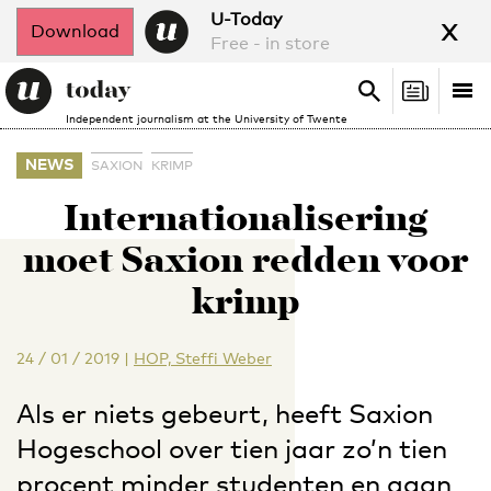
x
U-Today
Download
Free - in store
Search
Tog
Search
Independent journalism at the University of Twente
nav
NEWS
SAXION
KRIMP
Internationalisering
moet Saxion redden voor
krimp
24 / 01 / 2019
|
HOP, Steffi Weber
Als er niets gebeurt, heeft Saxion
Hogeschool over tien jaar zo’n tien
procent minder studenten en gaan