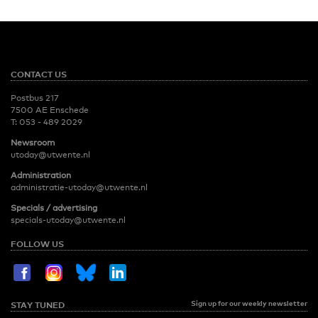
CONTACT US
Postbus 217
7500 AE Enschede
T:
053 - 489 2029
Newsroom
utoday@utwente.nl
Administration
administratie-utoday@utwente.nl
Specials / advertising
specials-utoday@utwente.nl
FOLLOW US
Sign up for our weekly newsletter
STAY TUNED