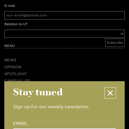
E-mail
Relation to UT
MENU
NEWS
OPINION
SPOTLIGHT
CAMPUS LIFE
Stay tuned
VIDEO
MAGAZINES
BUSINESS & CAREER
Sign up for our weekly newsletter.
ADVERTISING & SERVICES
ABOUT U-TODAY
EMAIL
CONTACT