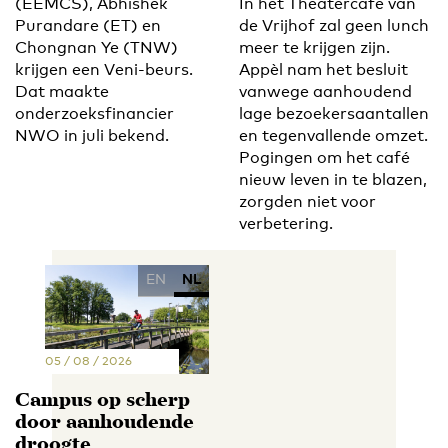
(EEMCS), Abhishek
In het Theatercafé van
Purandare (ET) en
de Vrijhof zal geen lunch
Chongnan Ye (TNW)
meer te krijgen zijn.
krijgen een Veni-beurs.
Appèl nam het besluit
Dat maakte
vanwege aanhoudend
onderzoeksfinancier
lage bezoekersaantallen
NWO in juli bekend.
en tegenvallende omzet.
Pogingen om het café
nieuw leven in te blazen,
zorgden niet voor
verbetering.
EN
NL
05 / 08 / 2026
Campus op scherp
door aanhoudende
droogte