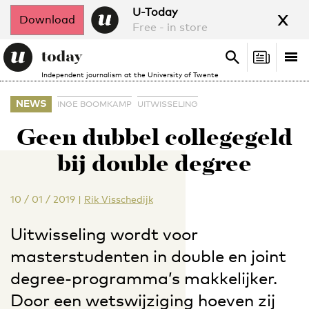
x
U-Today
Download
Free - in store
Search
Tog
Search
Independent journalism at the University of Twente
nav
NEWS
INGE BOOMKAMP
UITWISSELING
Geen dubbel collegegeld
bij double degree
10 / 01 / 2019
|
Rik Visschedijk
Uitwisseling wordt voor
masterstudenten in double en joint
degree-programma’s makkelijker.
Door een wetswijziging hoeven zij