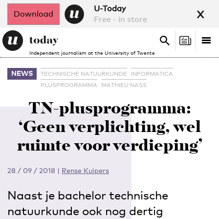
x
U-Today
Download
Free - in store
Search
Tog
Search
Independent journalism at the University of Twente
nav
NEWS
TECHNISCHE NATUURKUNDE
INFORMATICA
PLUSPROGRAMMA
MATHIEU NASS
TN-plusprogramma:
‘Geen verplichting, wel
ruimte voor verdieping’
28 / 09 / 2018
|
Rense Kuipers
Naast je bachelor technische
natuurkunde ook nog dertig