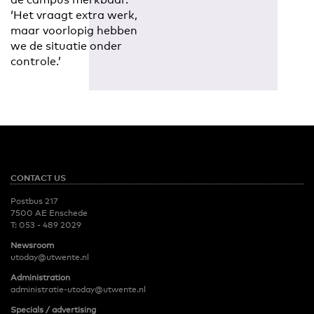
‘Het vraagt extra werk,
maar voorlopig hebben
we de situatie onder
controle.’
CONTACT US
Postbus 217
7500 AE Enschede
T:
053 - 489 2029
Newsroom
utoday@utwente.nl
Administration
administratie-utoday@utwente.nl
Specials / advertising