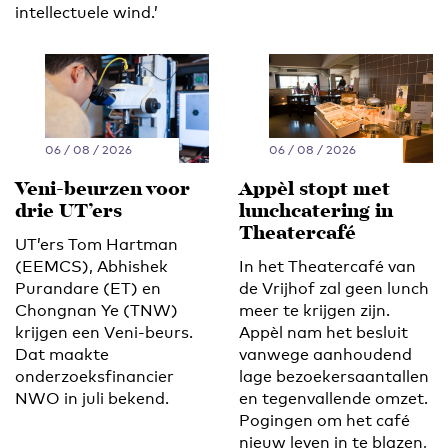
intellectuele wind.’
06 / 08 / 2026
06 / 08 / 2026
Veni-beurzen voor
Appèl stopt met
drie UT’ers
lunchcatering in
Theatercafé
UT’ers Tom Hartman
(EEMCS), Abhishek
In het Theatercafé van
Purandare (ET) en
de Vrijhof zal geen lunch
Chongnan Ye (TNW)
meer te krijgen zijn.
krijgen een Veni-beurs.
Appèl nam het besluit
Dat maakte
vanwege aanhoudend
onderzoeksfinancier
lage bezoekersaantallen
NWO in juli bekend.
en tegenvallende omzet.
Pogingen om het café
nieuw leven in te blazen,