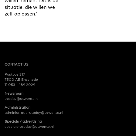
willen nemen. ‘Dit is de
situatie, die willen we
zelf oplossen.’
CONTACT US
Postbus 217
7500 AE Enschede
T:
053 - 489 2029
Newsroom
utoday@utwente.nl
Administration
administratie-utoday@utwente.nl
Specials / advertising
specials-utoday@utwente.nl