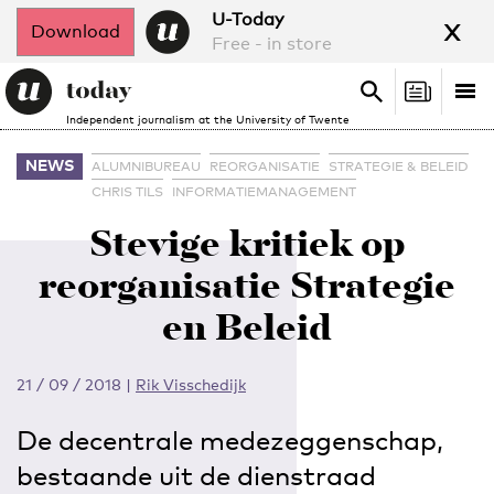
x
U-Today
Download
Free - in store
Search
Tog
Search
Independent journalism at the University of Twente
nav
NEWS
ALUMNIBUREAU
REORGANISATIE
STRATEGIE & BELEID
CHRIS TILS
INFORMATIEMANAGEMENT
Stevige kritiek op
reorganisatie Strategie
en Beleid
21 / 09 / 2018
|
Rik Visschedijk
De decentrale medezeggenschap,
bestaande uit de dienstraad