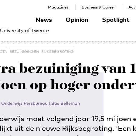
Magazines
Business & Career
Adve
News
Opinion
Spotlight
 University of Twente
OTA
BEZUINIGINGEN
RIJKSBEGROTING
ra bezuiniging van 
joen op hoger onder
 Onderwijs Persbureau | Bas Belleman
erwijs moet volgend jaar 19,5 miljoen 
lijkt uit de nieuwe Rijksbegroting. ‘Een k