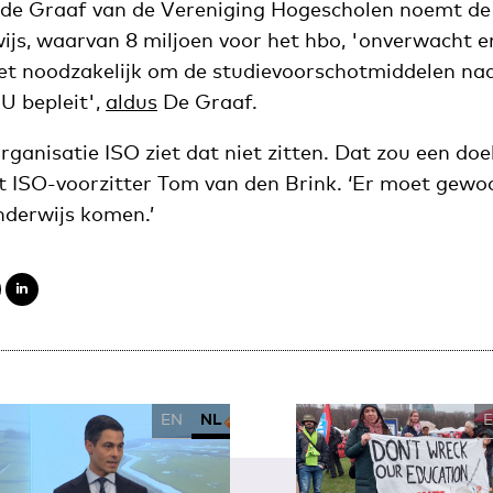
de Graaf van de Vereniging Hogescholen noemt de 
js, waarvan 8 miljoen voor het hbo, 'onverwacht en
het noodzakelijk om de studievoorschotmiddelen naa
U bepleit',
aldus
De Graaf.
anisatie ISO ziet dat niet zitten. Dat zou een doe
ndt ISO-voorzitter Tom van den Brink. ‘Er moet gew
nderwijs komen.’
EN
NL