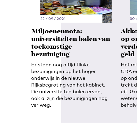
22 / 09 / 2021
30 
Miljoenennota:
Akko
universiteiten balen van
op o
toekomstige
verd
bezuiniging
geld
Er staan nog altijd flinke
Het mi
bezuinigingen op het hoger
CDA en
onderwijs in de nieuwe
op ond
Rijksbegroting van het kabinet.
trekt d
De universiteiten balen ervan,
uit. Gr
ook al zijn die bezuinigingen nog
wetens
ver weg.
behalv