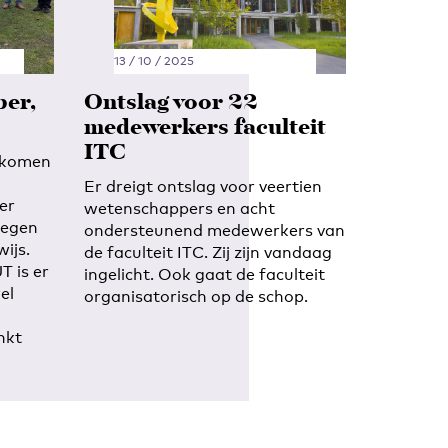
13 / 10 / 2025
ber,
Ontslag voor 22
medewerkers faculteit
ITC
 komen
Er dreigt ontslag voor veertien
er
wetenschappers en acht
tegen
ondersteunend medewerkers van
ijs.
de faculteit ITC. Zij zijn vandaag
T is er
ingelicht. Ook gaat de faculteit
el
organisatorisch op de schop.
nkt