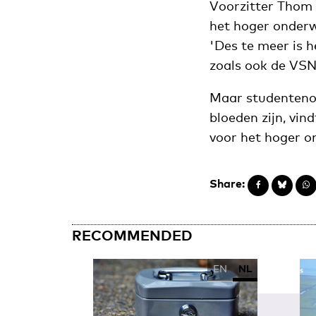
Voorzitter Thom 
het hoger onderwi
'Des te meer is 
zoals ook de VSN
Maar studentenorg
bloeden zijn, vi
voor het hoger o
Share:
RECOMMENDED
EN
NL