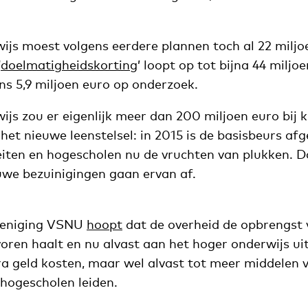
ijs moest volgens eerdere plannen toch al 22 miljoe
‘
doelmatigheidskorting
’ loopt op tot bijna 44 miljo
ns 5,9 miljoen euro op onderzoek.
js zou er eigenlijk meer dan 200 miljoen euro bij k
et nieuwe leenstelsel: in 2015 is de basisbeurs af
eiten en hogescholen nu de vruchten van plukken. D
uwe bezuinigingen gaan ervan af.
ereniging VSNU
hoopt
dat de overheid de opbrengst 
voren haalt en nu alvast aan het hoger onderwijs ui
a geld kosten, maar wel alvast tot meer middelen 
 hogescholen leiden.