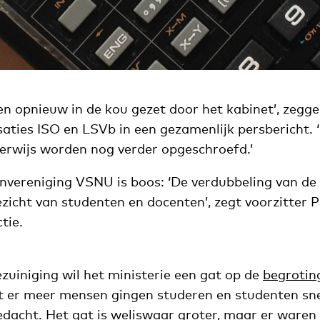
n opnieuw in de kou gezet door het kabinet’, zegg
aties ISO en LSVb in een gezamenlijk persbericht. 
erwijs worden nog verder opgeschroefd.’
envereniging VSNU is boos: ‘De verdubbeling van de 
ezicht van studenten en docenten’, zegt voorzitter 
tie.
zuiniging wil het ministerie een gat op de
begrotin
 er meer mensen gingen studeren en studenten sne
dacht. Het gat is weliswaar groter, maar er waren