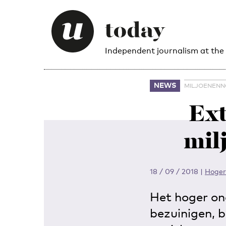
Independent journalism at the
NEWS
MILJOENENN
Ext
mil
18 / 09 / 2018
|
Hoger
Het hoger ond
bezuinigen, b