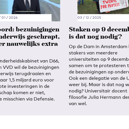
/ 01 / 2026
03 / 12 / 2025
ord: bezuinigingen
Staken op 9 decem
nderwijs geschrapt,
is dat nog nodig?
er nauwelijks extra
Op de Dam in Amsterdam
stakers van meerdere
universiteiten op 9 decemb
nderheidskabinet van D66,
samen om te protesteren 
 VVD wil de bezuinigingen
de bezuinigingen op onderw
erwijs terugdraaien en
Ook een delegatie van de U
aar 1,5 miljard euro voor
weer bij. Maar is dat nog w
ote investeringen in de
nodig? Universitair docent
chap komen er niet,
filosofie Julia Hermann de
e misschien via Defensie.
van wel.