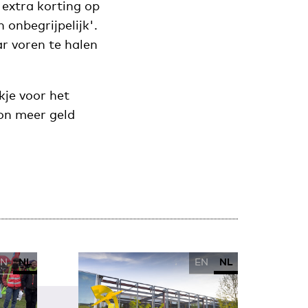
extra korting op
 onbegrijpelijk'.
r voren te halen
kje voor het
oon meer geld
EN
NL
EN
NL