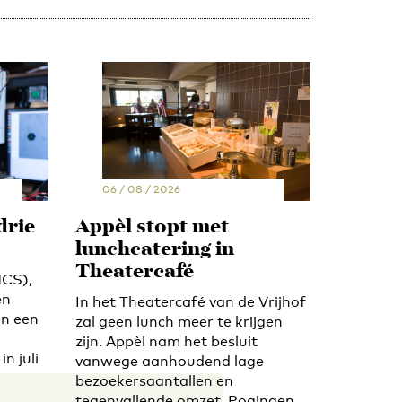
06 / 08 / 2026
drie
Appèl stopt met
lunchcatering in
Theatercafé
CS),
en
In het Theatercafé van de Vrijhof
n een
zal geen lunch meer te krijgen
zijn. Appèl nam het besluit
n juli
vanwege aanhoudend lage
bezoekersaantallen en
tegenvallende omzet. Pogingen