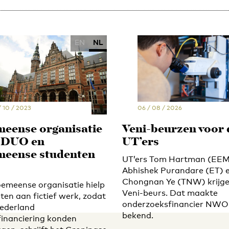
EN
NL
/ 10 / 2023
06 / 08 / 2026
eense organisatie
Veni-beurzen voor 
t DUO en
UT’ers
eense studenten
UT’ers Tom Hartman (EEM
Abhishek Purandare (ET) 
Chongnan Ye (TNW) krijge
emeense organisatie hielp
Veni-beurs. Dat maakte
ten aan fictief werk, zodat
onderzoeksfinancier NWO i
Nederland
bekend.
financiering konden