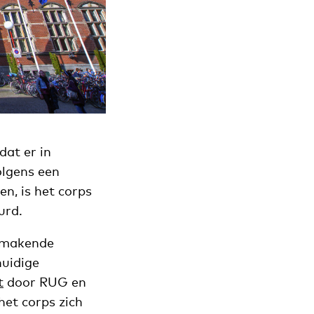
dat er in
olgens een
n, is het corps
urd.
htmakende
huidige
t
door RUG en
het corps zich