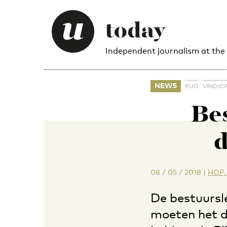
Independent journalism at the
NEWS
RUG
VINDIC
Be
d
08 / 05 / 2018
|
HOP, 
De bestuursl
moeten het d