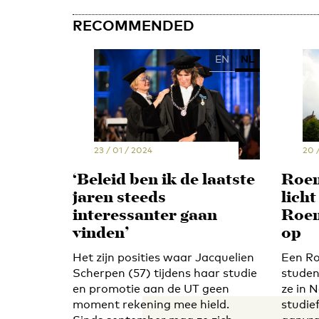
RECOMMENDED
EN
NL
23 / 01 / 2024
20 
‘Beleid ben ik de laatste
Roem
jaren steeds
lich
interessanter gaan
Roem
vinden’
op
Het zijn posities waar Jacquelien
Een Ro
Scherpen (57) tijdens haar studie
studen
en promotie aan de UT geen
ze in 
moment rekening mee hield.
studie