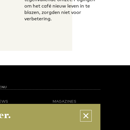
om het café nieuw leven in te
blazen, zorgden niet voor
verbetering.
ENU
EWS
MAGAZINES
PINION
BUSINESS & CAREER
er.
POTLIGHT
ADVERTISING &
AMPUS LIFE
SERVICES
IDEO
ABOUT U-TODAY