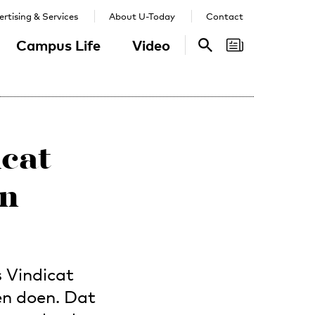
rtising & Services
About U-Today
Contact
Campus Life
Video
Search
Search
cat
en
 Vindicat
en doen. Dat