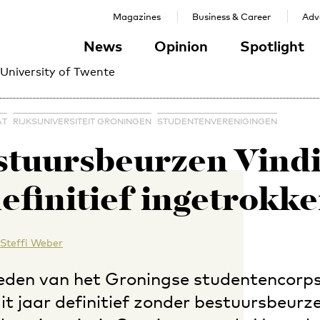
Magazines
Business & Career
Adve
News
Opinion
Spotlight
 University of Twente
AT
RIJKSUNIVERSITEIT GRONINGEN
STUDENTENVERENIGINGEN
stuursbeurzen Vindi
efinitief ingetrokk
Steffi Weber
eden van het Groningse studentencorps
it jaar definitief zonder bestuursbeurz