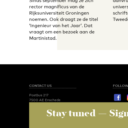
Sinds september mag ze zich
aanvra
rector magnificus van de
univers
Rijksuniversiteit Groningen
schrift
noemen. Ook draagt ze de titel
Tweed
‘Ingenieur van het Jaar’. Dat
vraagt om een bezoek aan de
Martinistad.
CONTACT US
FOLLOW
Postbus 217
7500 AE Enschede
T:
053 - 489 2029
Stay tuned
— Sign
STAY TU
Newsroom
utoday@utwente.nl
E-mail
Administration