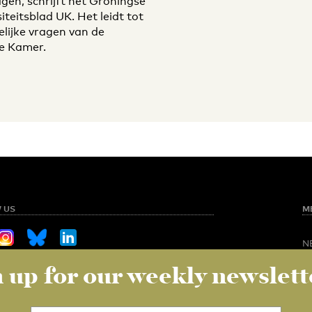
gen, schrijft het Groningse
iteitsblad UK. Het leidt tot
elijke vragen van de
e Kamer.
 US
M
N
O
 up for our weekly newslett
Sign up for our weekly newsletter
NED
S
C
V