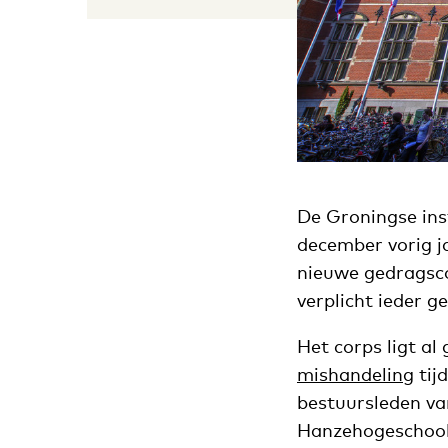
De Groningse inst
december vorig ja
nieuwe gedragsco
verplicht ieder g
Het corps ligt a
mishandeling
tij
bestuursleden v
Hanzehogeschool 