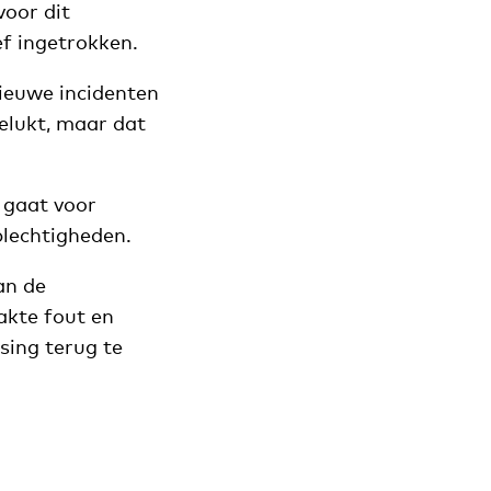
oor dit
ef ingetrokken.
ieuwe incidenten
gelukt, maar dat
t gaat voor
plechtigheden.
an de
akte fout en
sing terug te