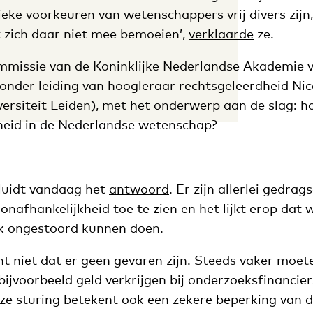
ieke voorkeuren van wetenschappers vrij divers zij
 zich daar niet mee bemoeien’,
verklaarde
ze.
mmissie van de Koninklijke Nederlandse Akademie 
nder leiding van hoogleraar rechtsgeleerdheid Nic
versiteit Leiden), met het onderwerp aan de slag: h
heid in de Nederlandse wetenschap?
 luidt vandaag het
antwoord
. Er zijn allerlei gedra
onafhankelijkheid toe te zien en het lijkt erop dat
k ongestoord kunnen doen.
t niet dat er geen gevaren zijn. Steeds vaker moet
jvoorbeeld geld verkrijgen bij onderzoeksfinancier
Deze sturing betekent ook een zekere beperking van