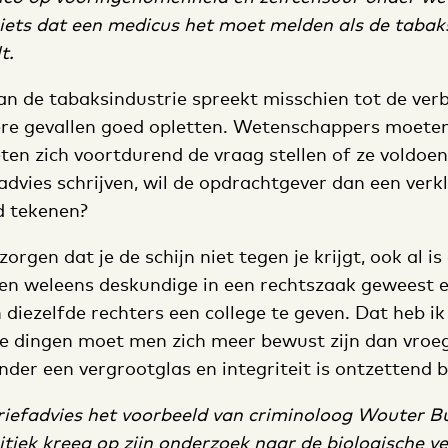
niets dat een medicus het moet melden als de tabaks
t.
an de tabaksindustrie spreekt misschien tot de ver
re gevallen goed opletten. Wetenschappers moeten
en zich voortdurend de vraag stellen of ze voldoende
advies schrijven, wil de opdrachtgever dan een verk
d tekenen?
rgen dat je de schijn niet tegen je krijgt, ook al is 
ben weleens deskundige in een rechtszaak geweest 
diezelfde rechters een college te geven. Dat heb ik
e dingen moet men zich meer bewust zijn dan vroeg
nder een vergrootglas en integriteit is ontzettend be
riefadvies het voorbeeld van criminoloog Wouter Bu
ritiek kreeg op zijn onderzoek naar de biologische v