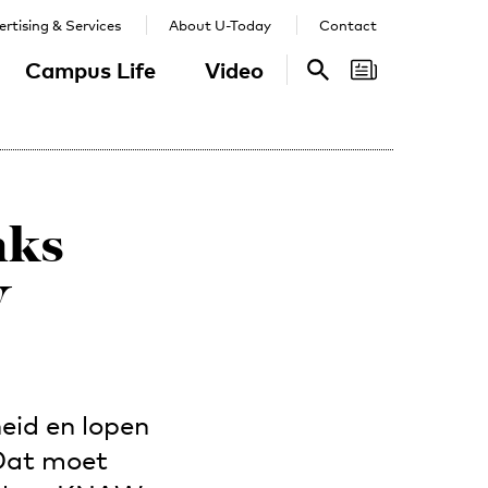
rtising & Services
About U-Today
Contact
Campus Life
Video
Search
Search
nks
W
eid en lopen
 Dat moet