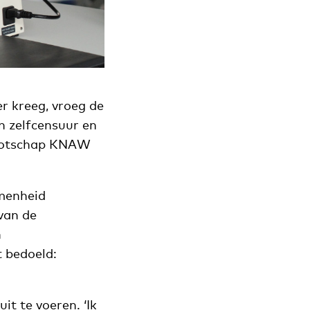
 kreeg, vroeg de
n zelfcensuur en
nootschap KNAW
omenheid
van de
n
t bedoeld:
t te voeren. ‘Ik