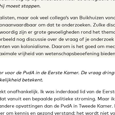
 hij moest stoppen.
nalisten, maar ook veel collega’s van Buikhuizen von
onaanvaardbaar om dat te onderzoeken. Zulke discu
nwoordig zijn er grote gevoeligheden rond het them
oorbeeld nog discussie over de vraag of je onderzo
nten van kolonialisme. Daarom is het goed om mec
ximale vrijheid van wetenschapsbeoefening bieden
or voor de PvdA in de Eerste Kamer. De vraag dring
elijkheid betekent.
rekt onafhankelijk. Ik was inderdaad lid van de Eer
dat vanuit een bepaalde politieke stroming. Maar i
 andere opvattingen dan de PvdA in Tweede Kamer. 
r om kennis en gezond verstand; het wordt niet vo