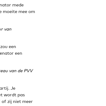
enator mede
le moeite mee om
ur van
 zou een
senator een
reau van de PVV
rtij. Je
et wordt pas
 of zij niet meer