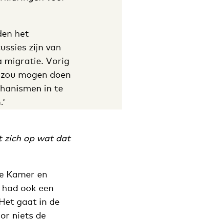
den het
ssies zijn van
a migratie. Vorig
ek zou mogen doen
hanismen in te
.’
t zich op wat dat
ste Kamer en
k had ook een
Het gaat in de
or niets de