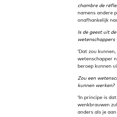
chambre de réfle
namens andere pa
onafhankelijk naa
Is de geest uit d
wetenschappers 
‘Dat zou kunnen
wetenschapper ni
beroep kunnen ui
Zou een wetensch
kunnen werken?
‘In principe is d
wenkbrauwen zull
anders als je aan