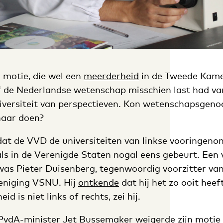
 motie, die wel een
meerderheid
in de Tweede Kamer
f de Nederlandse wetenschap misschien last had va
diversiteit van perspectieven. Kon wetenschapsge
naar doen?
dat de VVD de universiteiten van linkse vooringen
als in de Verenigde Staten nogal eens gebeurt. Een 
as Pieter Duisenberg, tegenwoordig voorzitter va
reniging VSNU. Hij
ontkende
dat hij het zo ooit heef
id is niet links of rechts, zei hij.
vdA-minister Jet Bussemaker weigerde zijn motie ui