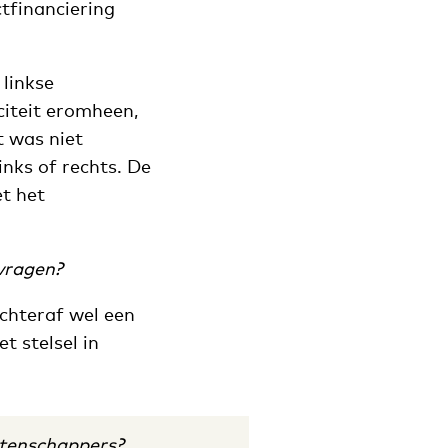
ctfinanciering
 linkse
citeit eromheen,
t was niet
inks of rechts. De
t het
vragen?
achteraf wel een
 stelsel in
etenschappers?