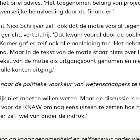
in het briefadvies. ‘Het toegenomen belang van proje
wenselijke beïnvloeding door de financier.’
t Nico Schrijver zelf ook dat de motie vooral tegen
richt, vertelt hij. ‘Dat kwam vooral door de publi
amer gaf er zelf ook alle aanleiding toe. Het deba
end. Maar in de tekst van de motie staat niets over l
kst van de motie als uitgangspunt genomen en nie
lle kanten uitging.’
 naar de politieke voorkeur van wetenschappers te 
lijk niet moeten willen weten. Maar de discussie is 
 voor de KNAW om nog eens uiteen te zetten hoe het
 er zelf wel van onder de indruk.’
isico op vooringenomenheid en zelfcensuur onder w