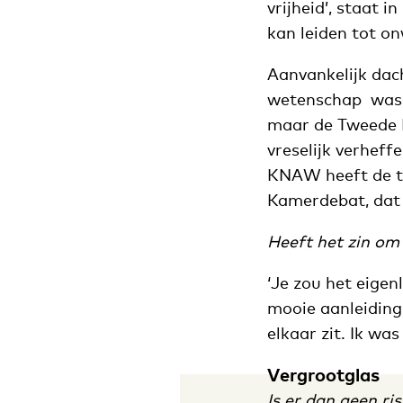
vrijheid’, staat 
kan leiden tot on
Aanvankelijk dach
wetenschap was ge
maar de Tweede K
vreselijk verheff
KNAW heeft de te
Kamerdebat, dat a
Heeft het zin om
‘Je zou het eigen
mooie aanleiding
elkaar zit. Ik was
Vergrootglas
Is er dan geen r