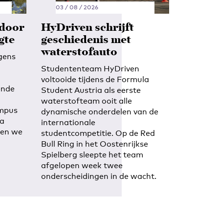
03 / 08 / 2026
 door
HyDriven schrijft
gte
geschiedenis met
waterstofauto
gens
Studententeam HyDriven
voltooide tijdens de Formula
ende
Student Austria als eerste
waterstofteam ooit alle
ampus
dynamische onderdelen van de
ra
internationale
ben we
studentcompetitie. Op de Red
Bull Ring in het Oostenrijkse
Spielberg sleepte het team
afgelopen week twee
onderscheidingen in de wacht.