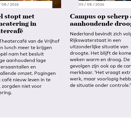
/ 08 / 2026
05 / 08 / 2026
l stopt met
Campus op scherp
hcatering in
aanhoudende droo
tercafé
Nederland bevindt zich vol
Rijkswaterstaat in een
 Theatercafé van de Vrijhof
uitzonderlijke situatie van
en lunch meer te krijgen
droogte. Het blijft de kom
ppèl nam het besluit
weken warm en droog. De
ge aanhoudend lage
gevolgen zijn ook op de c
ersaantallen en
merkbaar. ‘Het vraagt ext
allende omzet. Pogingen
werk, maar voorlopig heb
 café nieuw leven in te
de situatie onder controle.’
, zorgden niet voor
ering.