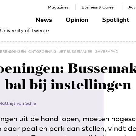
Magazines
Business & Career
Adve
News
Opinion
Spotlight
 University of Twente
ERENIGINGEN
ONTGROENING
JET BUSSEMAKER
GAYBRAPAD
oeningen: Bussemake
bal bij instellingen
atthijs van Schie
ingen uit de hand lopen, moeten hogesc
n daar paal en perk aan stellen, vindt d