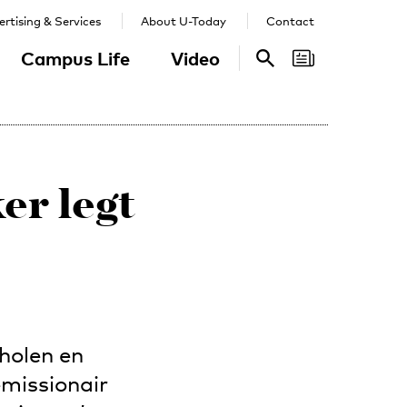
rtising & Services
About U-Today
Contact
Campus Life
Video
Search
Search
r legt
holen en
emissionair