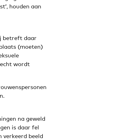
ust’, houden aan
j betreft daar
 plaats (moeten)
seksuele
recht wordt
rtrouwenspersonen
n.
ningen na geweld
gen is daar fel
n verkeerd beeld