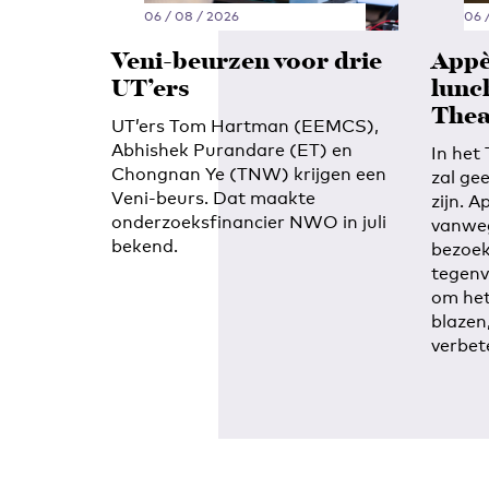
06 / 08 / 2026
06 
Veni-beurzen voor drie
Appè
UT’ers
lunc
Thea
UT’ers Tom Hartman (EEMCS),
Abhishek Purandare (ET) en
In het
Chongnan Ye (TNW) krijgen een
zal ge
Veni-beurs. Dat maakte
zijn. A
onderzoeksfinancier NWO in juli
vanwe
bekend.
bezoek
tegenv
om het
blazen
verbet