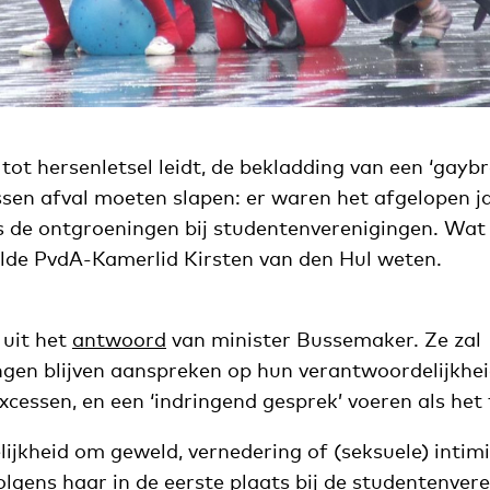
tot hersenletsel leidt, de bekladding van een ‘gayb
ssen afval moeten slapen: er waren het afgelopen ja
ns de ontgroeningen bij studentenverenigingen. Wat
lde PvdA-Kamerlid Kirsten van den Hul weten.
t uit het
antwoord
van minister Bussemaker. Ze zal
ingen blijven aanspreken op hun verantwoordelijkhei
cessen, en een ‘indringend gesprek’ voeren als het 
ijkheid om geweld, vernedering of (seksuele) intimi
lgens haar in de eerste plaats bij de studentenver