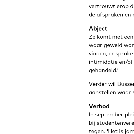
vertrouwt erop da
de afspraken en m
Abject
Ze komt met een d
waar geweld wordt
vinden, er sprake
intimidatie en/o
gehandeld.’
Verder wil Busse
aanstellen waar
Verbod
In september
ple
bij studentenvere
tegen. ‘Het is ja