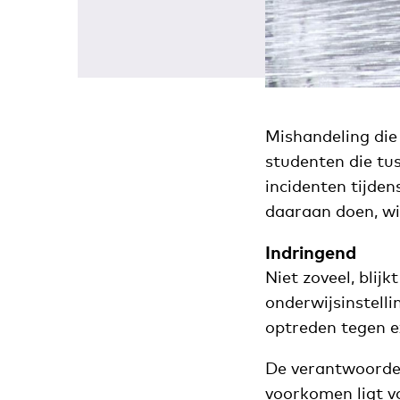
Mishandeling die 
studenten die tu
incidenten tijde
daaraan doen, wi
Indringend
Niet zoveel, blijk
onderwijsinstell
optreden tegen ex
De verantwoordel
voorkomen ligt vo