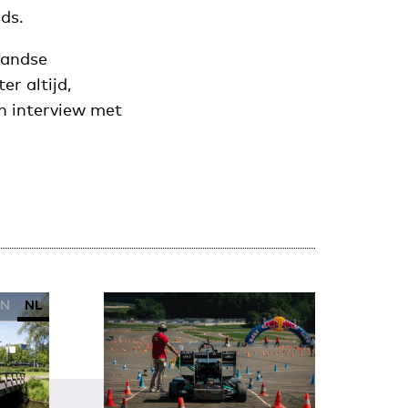
ds.
landse
r altijd,
en interview met
EN
NL