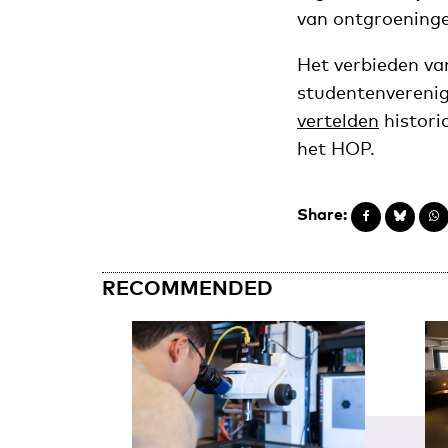
van ontgroeninge
Het verbieden va
studentenverenig
vertelden
histori
het HOP.
Share:
RECOMMENDED