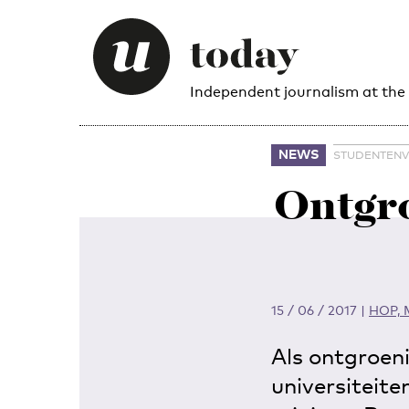
Independent journalism at the
NEWS
STUDENTENV
Ontgr
15 / 06 / 2017
|
HOP, M
Als ontgroen
universiteite