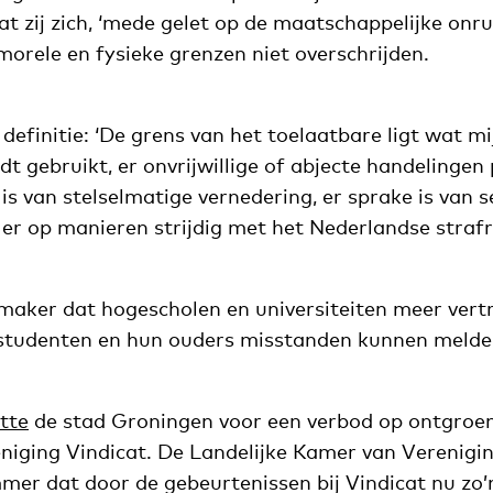
t zij zich, ‘mede gelet op de maatschappelijke onr
orele en fysieke grenzen niet overschrijden.
efinitie: ‘De grens van het toelaatbare ligt wat mi
 gebruikt, er onvrijwillige of abjecte handelingen
 is van stelselmatige vernedering, er sprake is van 
f er op manieren strijdig met het Nederlandse straf
maker dat hogescholen en universiteiten meer ve
 studenten en hun ouders misstanden kunnen melde
itte
de stad Groningen voor een verbod op ontgroe
niging Vindicat. De Landelijke Kamer van Verenigin
mmer dat door de gebeurtenissen bij Vindicat nu zo’