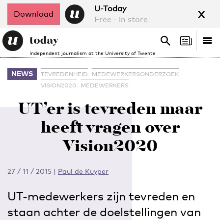
x
U-Today
Download
Free - in store
Search
Tog
Search
Independent journalism at the University of Twente
nav
NEWS
TEVREDENHEID
MEDEWERKERSONDERZOEK
VISION2020
MEDEWERKERS
UT’er is tevreden maar
heeft vragen over
Vision2020
27 / 11 / 2015
|
Paul de Kuyper
UT-medewerkers zijn tevreden en
staan achter de doelstellingen van