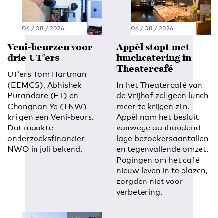
06 / 08 / 2026
06 / 08 / 2026
Veni-beurzen voor
Appèl stopt met
drie UT’ers
lunchcatering in
Theatercafé
UT’ers Tom Hartman
(EEMCS), Abhishek
In het Theatercafé van
Purandare (ET) en
de Vrijhof zal geen lunch
Chongnan Ye (TNW)
meer te krijgen zijn.
krijgen een Veni-beurs.
Appèl nam het besluit
Dat maakte
vanwege aanhoudend
onderzoeksfinancier
lage bezoekersaantallen
NWO in juli bekend.
en tegenvallende omzet.
Pogingen om het café
nieuw leven in te blazen,
zorgden niet voor
verbetering.