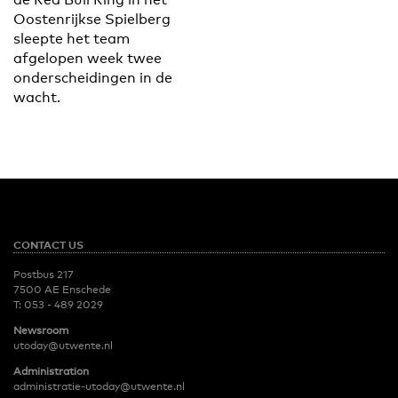
Oostenrijkse Spielberg
sleepte het team
afgelopen week twee
onderscheidingen in de
wacht.
CONTACT US
Postbus 217
7500 AE Enschede
T:
053 - 489 2029
Newsroom
utoday@utwente.nl
Administration
administratie-utoday@utwente.nl