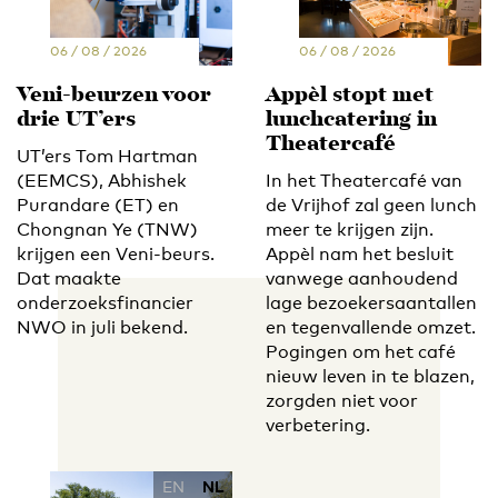
06 / 08 / 2026
06 / 08 / 2026
Veni-beurzen voor
Appèl stopt met
drie UT’ers
lunchcatering in
Theatercafé
UT’ers Tom Hartman
(EEMCS), Abhishek
In het Theatercafé van
Purandare (ET) en
de Vrijhof zal geen lunch
Chongnan Ye (TNW)
meer te krijgen zijn.
krijgen een Veni-beurs.
Appèl nam het besluit
Dat maakte
vanwege aanhoudend
onderzoeksfinancier
lage bezoekersaantallen
NWO in juli bekend.
en tegenvallende omzet.
Pogingen om het café
nieuw leven in te blazen,
zorgden niet voor
verbetering.
EN
NL