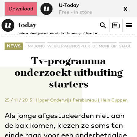
x
U-Today
Download
Free - in store
Search
Tog
Search
Independent journalism at the University of Twente
nav
NEWS
FNV JONG
WERKERVARINGSPLEK
DE MONITOR
STAGE
Tv-programma
onderzoekt uitbuiting
starters
25 / 11 / 2015
|
Hoger Onderwijs Persbureau | Hein Cuppen
Als jonge afgestudeerden niet aan
de bak komen, kiezen ze soms ten
einde raad voor een onderbetaalde