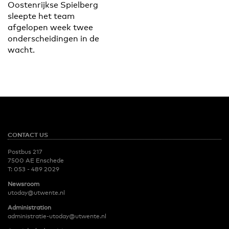
Oostenrijkse Spielberg
sleepte het team
afgelopen week twee
onderscheidingen in de
wacht.
CONTACT US
Postbus 217
7500 AE Enschede
T:
053 - 489 2029
Newsroom
utoday@utwente.nl
Administration
administratie-utoday@utwente.nl