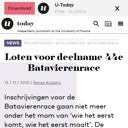
x
U-Today
Download
Free - in store
Search
Tog
Search
Independent journalism at the University of Twente
nav
NEWS
INSCHRIJVINGEN
BATACOMMISSIE
BATAVIERENRACE
Loten voor deelname 44e
Batavierenrace
13 / 11 / 2015
|
Rense Kuipers
Inschrijvingen voor de
Batavierenrace gaan niet meer
onder het mom van ‘wie het eerst
komt, wie het eerst maalt’. De