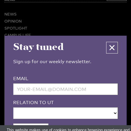
NEWS
OPINION
SPOTLIGHT
CAMPUS LIFE
VIDEO
Stay tuned
MAGAZINES
BUSINESS & CAREER
Sign up for our weekly newsletter.
ADVERTISING & SERVICES
ABOUT U-TODAY
EMAIL
CONTACT
ARCHIVE
MORE
RELATION TO UT
(PDF)
(PDF)
LINKS
DISCLAIMER / COPYRIGHT
REDACTIESTATUUT
/
EDITORIAL STATUTE
PRIVACY POLICY
LANGUAGE & AI POLICY
This website makes use of cookies to enhance browsing experience and