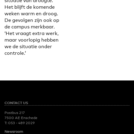
situatie van droogte.
Het blijft de komende
weken warm en droog.
De gevolgen zijn ook op
de campus merkbaar.
‘Het vraagt extra werk,
maar voorlopig hebben
we de situatie onder
controle.’
CONTACT US
Postbus 217
7500 AE Enschede
T:
053 - 489 2029
Newsroom