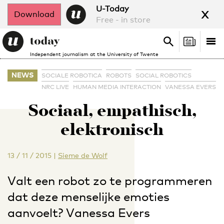
x
U-Today
Download
Free - in store
Search
Tog
Search
Independent journalism at the University of Twente
nav
NEWS
SOCIALE ROBOTICA
ROBOTS
SOCIAL ROBOTICS
NRC LIVE
HUMAN MEDIA INTERACTION
VANESSA EVERS
Sociaal, empathisch,
elektronisch
13 / 11 / 2015
|
Sieme de Wolf
Valt een robot zo te programmeren
dat deze menselijke emoties
aanvoelt? Vanessa Evers