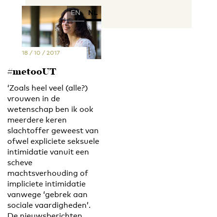
EN
NL
18 / 10 / 2017
#metooUT
‘Zoals heel veel (alle?)
vrouwen in de
wetenschap ben ik ook
meerdere keren
slachtoffer geweest van
ofwel expliciete seksuele
intimidatie vanuit een
scheve
machtsverhouding of
impliciete intimidatie
vanwege ‘gebrek aan
sociale vaardigheden’.
De nieuwsberichten