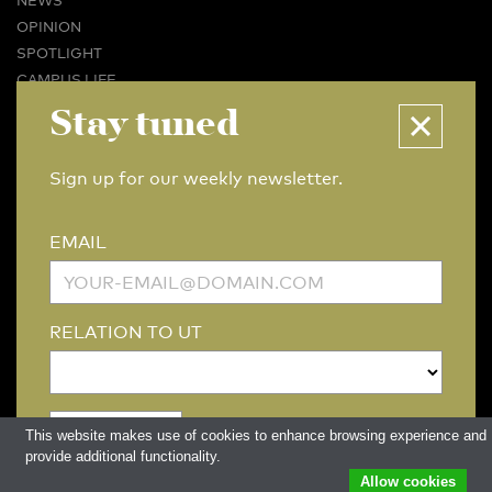
OPINION
SPOTLIGHT
CAMPUS LIFE
VIDEO
Stay tuned
MAGAZINES
BUSINESS & CAREER
Sign up for our weekly newsletter.
ADVERTISING & SERVICES
ABOUT U-TODAY
EMAIL
CONTACT
ARCHIVE
MORE
RELATION TO UT
(PDF)
(PDF)
LINKS
DISCLAIMER / COPYRIGHT
REDACTIESTATUUT
/
EDITORIAL STATUTE
PRIVACY POLICY
LANGUAGE & AI POLICY
This website makes use of cookies to enhance browsing experience and
provide additional functionality.
Allow cookies