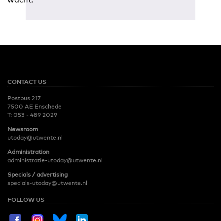
CONTACT US
Postbus 217
7500 AE Enschede
T:
053 - 489 2029
Newsroom
utoday@utwente.nl
Administration
administratie-utoday@utwente.nl
Specials / advertising
specials-utoday@utwente.nl
FOLLOW US