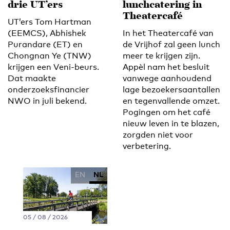
drie UT’ers
lunchcatering in
Theatercafé
UT’ers Tom Hartman
(EEMCS), Abhishek
In het Theatercafé van
Purandare (ET) en
de Vrijhof zal geen lunch
Chongnan Ye (TNW)
meer te krijgen zijn.
krijgen een Veni-beurs.
Appèl nam het besluit
Dat maakte
vanwege aanhoudend
onderzoeksfinancier
lage bezoekersaantallen
NWO in juli bekend.
en tegenvallende omzet.
Pogingen om het café
nieuw leven in te blazen,
zorgden niet voor
verbetering.
EN
NL
05 / 08 / 2026