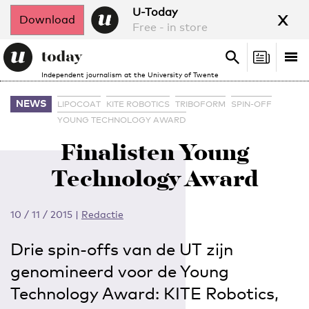
x
U-Today
Download
Free - in store
Search
Tog
Search
Independent journalism at the University of Twente
nav
NEWS
LIPOCOAT
KITE ROBOTICS
TRIBOFORM
SPIN-OFF
YOUNG TECHNOLOGY AWARD
Finalisten Young
Technology Award
10 / 11 / 2015
|
Redactie
Drie spin-offs van de UT zijn
genomineerd voor de Young
Technology Award: KITE Robotics,