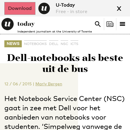
x
U-Today
Download
Free - in store
Search
Tog
Search
Independent journalism at the University of Twente
nav
NEWS
NOTEBOOKS
DELL
NSC
ICTS
Dell-notebooks als beste
uit de bus
12 / 06 / 2015
|
Marly Bergen
Het Notebook Service Center (NSC)
gaat in zee met Dell voor het
aanbieden van notebooks voor
studenten. ‘Simpelweg vanwege de