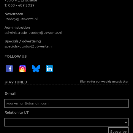
7500 AE Enschede
T:
053 - 489 2029
Newsroom
utoday@utwente.nl
Administration
administratie-utoday@utwente.nl
Specials / advertising
specials-utoday@utwente.nl
FOLLOW US
Sign up for our weekly newsletter
STAY TUNED
E-mail
Relation to UT