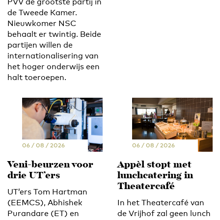
PVV de grootste partij in
de Tweede Kamer.
Nieuwkomer NSC
behaalt er twintig. Beide
partijen willen de
internationalisering van
het hoger onderwijs een
halt toeroepen.
06 / 08 / 2026
06 / 08 / 2026
Veni-beurzen voor
Appèl stopt met
drie UT’ers
lunchcatering in
Theatercafé
UT’ers Tom Hartman
(EEMCS), Abhishek
In het Theatercafé van
Purandare (ET) en
de Vrijhof zal geen lunch